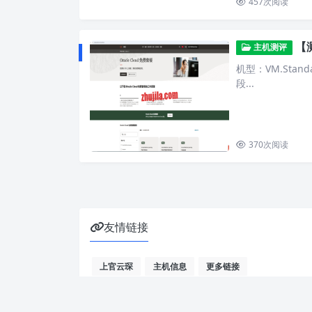
457
次阅读
【测
主机测评
机型：VM.Standa
段...
370
次阅读
友情链接
上官云琛
主机信息
更多链接