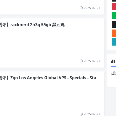
2025-02-21
评】racknerd 2h3g 55gb 黑五鸡
2025-02-21
提
】Zgo Los Angeles Global VPS - Specials - Standard 25刀
2025-02-21