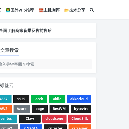
页
👨‍💻国外VPS推荐
🧱主机测评
📂技术分享
您全面了解商家背景及售前售后
您全面了解商家背景及售前售后
您全面了解商家背景及售前售后
文章搜索
标签云
4837
9929
acck
akile
akkocloud
AWS
Azure
bage
BestVM
bytevirt
centos
Claw
cloudcone
CloudSilk
cmin2
CN2GIA
cnfaster
cstserver