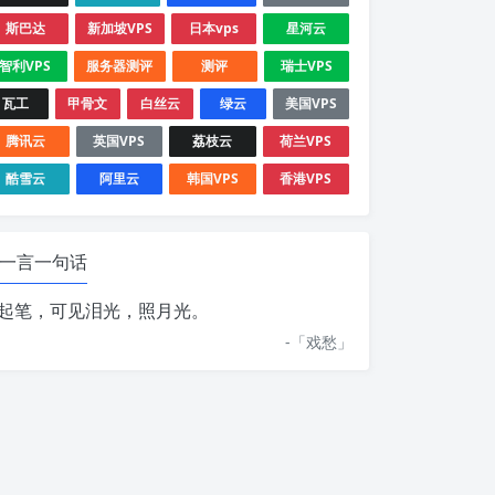
斯巴达
新加坡VPS
日本vps
星河云
智利VPS
服务器测评
测评
瑞士VPS
瓦工
甲骨文
白丝云
绿云
美国VPS
腾讯云
英国VPS
荔枝云
荷兰VPS
酷雪云
阿里云
韩国VPS
香港VPS
一言一句话
起笔，可见泪光，照月光。
-「
戏愁
」