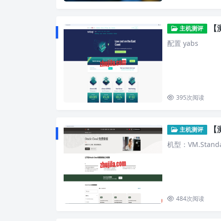
【测
主机测评
配置 yabs
395
次阅读
【测
主机测评
机型：VM.Standa
484
次阅读