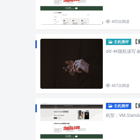
405
次阅读
【测
主机测评
dd 4K随机读写 融
467
次阅读
【测
主机测评
机型：VM.Standa