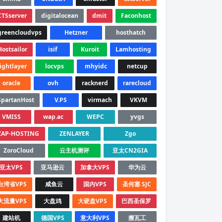
CTSserver
digitalocean
dmit
Faconhost
greencloudvps
Hetzner
hosthatch
Hostsailor
isif
Kuroit
Lamhosting
lightlayer
locvps
mhyidc
netcup
oracle
ovh
racknerd
rarecloud
SpartanHost
V.PS
virmach
VKVM
VMISS
wap.ac
WEPC
yvgs
ZAP-HOSTING
ZENLAYER
Zgo
ZoroCloud
云主机测评
亚太CN2GIA
亚太VPS
亚马逊云
加拿大VPS
华为云
台湾省VPS
咸鱼云
国内VPS
圣何塞 SJC
大流量VPS
大盘鸡
大硬盘VPS
巴西圣保罗
建站机
德国VPS
意大利VPS
搬瓦工