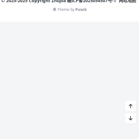
© 2025-2025 Copyright Zhujila
赣ICP备2025054507号-1
网站地图
Theme by
Puock