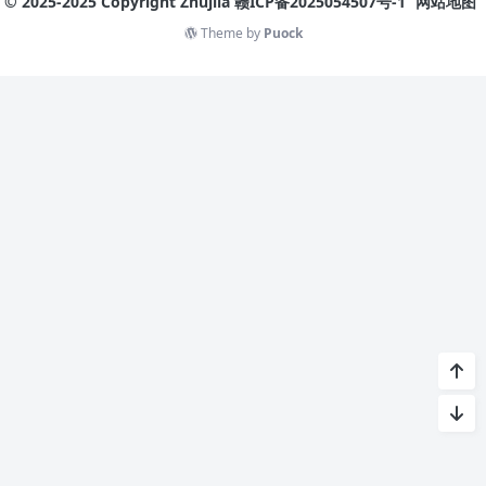
© 2025-2025 Copyright Zhujila
赣ICP备2025054507号-1
网站地图
Theme by
Puock