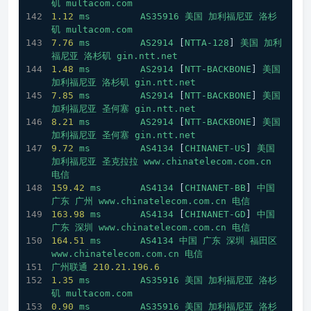
矶
multacom.com
1.12
ms
AS35916
美国
加利福尼亚
洛杉
矶
multacom.com
7.76
ms
AS2914
 [
NTTA-128
] 
美国
加利
福尼亚
洛杉矶
gin.ntt.net
1.48
ms
AS2914
 [
NTT-BACKBONE
] 
美国
加利福尼亚
洛杉矶
gin.ntt.net
7.85
ms
AS2914
 [
NTT-BACKBONE
] 
美国
加利福尼亚
圣何塞
gin.ntt.net
8.21
ms
AS2914
 [
NTT-BACKBONE
] 
美国
加利福尼亚
圣何塞
gin.ntt.net
9.72
ms
AS4134
 [
CHINANET-US
] 
美国
加利福尼亚
圣克拉拉
www.chinatelecom.com.cn
电信
159.42
ms
AS4134
 [
CHINANET-BB
] 
中国
广东
广州
www.chinatelecom.com.cn
电信
163.98
ms
AS4134
 [
CHINANET-GD
] 
中国
广东
深圳
www.chinatelecom.com.cn
电信
164.51
ms
AS4134
中国
广东
深圳
福田区
www.chinatelecom.com.cn
电信
广州联通
210.21
.196
.6
1.35
ms
AS35916
美国
加利福尼亚
洛杉
矶
multacom.com
0.90
ms
AS35916
美国
加利福尼亚
洛杉