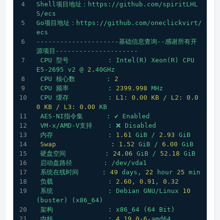
Shell项目地址：https://github.com/spiritLHL
S/ecs
Go项目地址：https://github.com/oneclickvirt/
ecs
---------------------基础信息查询--感谢所有开
源项目---------------------
CPU
型号
:
Intel(R)
Xeon(R)
CPU
E5-2695
v2
@
2.
40GHz
CPU
核心数
:
2
CPU
频率
:
2399.998 
MHz
CPU
缓存
:
L1: 0.00 KB / L2: 0.0
0 KB / L3:
0.00
KB
AES-NI指令集
:
✔
Enabled
VM-x/AMD-V支持
:
❌
Disabled
内存
:
1.61
GiB
/
2.93
GiB
Swap              :
1.52
GiB
/
6.00
GiB
硬盘空间
:
24.06
GiB
/
52.18
GiB
启动盘路径
:
/dev/vda1
系统在线时间
:
49
days,
22
hour
25
min
负载
:
2.60
,
0.91
,
0.32
系统
:
Debian
GNU/Linux
10
(buster)
(x86_64)
架构
:
x86_64
(64
Bit)
内核
:
4.19
.0
-6
-amd64