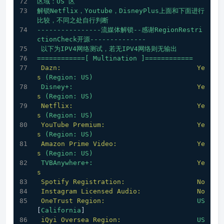
区域：US
区
解锁Netflix，Youtube，DisneyPlus上面和下面进行
比较，不同之处自行判断
----------------流媒体解锁--感谢RegionRestri
ctionCheck开源--------------
以下为IPV4网络测试，若无IPV4网络则无输出
============[
Multination
]============
Dazn:
Ye
s
(Region:
US)
Disney+:
Ye
s
(Region:
US)
Netflix:
Ye
s
(Region:
US)
YouTube Premium:
Ye
s
(Region:
US)
Amazon Prime Video:
Ye
s
(Region:
US)
TVBAnywhere+:
Ye
s
Spotify Registration:
No
Instagram Licensed Audio:
No
OneTrust Region:
US
[
California
]
iQyi Oversea Region:
US