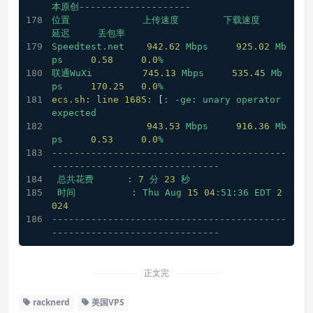
本原创--------------------
位置
上传速度
下载速度
延迟
丢包率
Speedtest.net
942.62
Mbps
925.02
Mb
ps
0.58
0.0
%
联通WuXi
745.13
Mbps
535.45
Mb
ps
170.25
0.0
%
ecs.sh: line 1685:
 [
:
-ge:
unary
operator
expected
943.53
Mbps
916.36
Mb
ps
0.53
0.0
%
------------------------------------------
------------------------------
总共花费
:
7
分
23
秒
时间
:
Thu
Aug
15
04
:51:36
EDT
2
024
------------------------------------------
------------------------------
正文完
racknerd
美国VPS