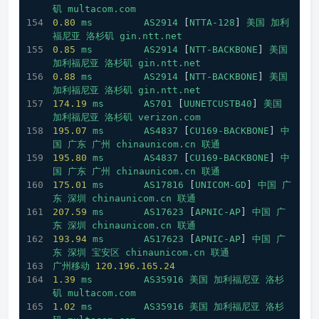
矶
multacom.com
0.80
ms
AS2914
 [
NTTA-128
] 
美国
加利
福尼亚
洛杉矶
gin.ntt.net
0.85
ms
AS2914
 [
NTT-BACKBONE
] 
美国
加利福尼亚
洛杉矶
gin.ntt.net
0.88
ms
AS2914
 [
NTT-BACKBONE
] 
美国
加利福尼亚
洛杉矶
gin.ntt.net
174.19
ms
AS701
 [
UUNETCUSTB40
] 
美国
加利福尼亚
洛杉矶
verizon.com
195.07
ms
AS4837
 [
CU169-BACKBONE
] 
中
国
广东
广州
chinaunicom.cn
联通
195.80
ms
AS4837
 [
CU169-BACKBONE
] 
中
国
广东
广州
chinaunicom.cn
联通
175.01
ms
AS17816
 [
UNICOM-GD
] 
中国
广
东
深圳
chinaunicom.cn
联通
207.59
ms
AS17623
 [
APNIC-AP
] 
中国
广
东
深圳
chinaunicom.cn
联通
193.94
ms
AS17623
 [
APNIC-AP
] 
中国
广
东
深圳
宝安区
chinaunicom.cn
联通
广州移动
120.196
.165
.24
1.39
ms
AS35916
美国
加利福尼亚
洛杉
矶
multacom.com
1.02
ms
AS35916
美国
加利福尼亚
洛杉