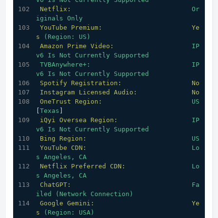
Netflix:
Or
iginals
Only
YouTube Premium:
Ye
s
(Region:
US)
Amazon Prime Video:
IP
v6
Is
Not
Currently
Supported
TVBAnywhere+:
IP
v6
Is
Not
Currently
Supported
Spotify Registration:
No
Instagram Licensed Audio:
No
OneTrust Region:
US
[
Texas
]
iQyi Oversea Region:
IP
v6
Is
Not
Currently
Supported
Bing Region:
US
YouTube CDN:
Lo
s
Angeles,
CA
Netflix Preferred CDN:
Lo
s
Angeles,
CA
ChatGPT:
Fa
iled
(Network
Connection)
Google Gemini:
Ye
s
(Region:
USA)