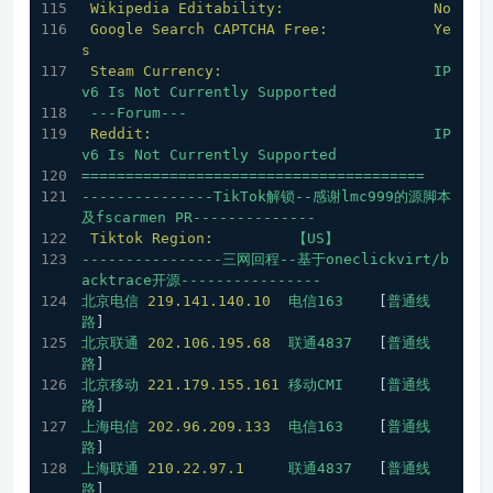
Wikipedia Editability:
No
Google Search CAPTCHA Free:
Ye
s
Steam Currency:
IP
v6
Is
Not
Currently
Supported
---Forum---
Reddit:
IP
v6
Is
Not
Currently
Supported
=======================================
---------------TikTok解锁--感谢lmc999的源脚本
及fscarmen
PR--------------
Tiktok Region:
【US】
----------------三网回程--基于oneclickvirt/b
acktrace开源----------------
北京电信
219.141
.140
.10
电信163
    [
普通线
路
] 
北京联通
202.106
.195
.68
联通4837
   [
普通线
路
] 
北京移动
221.179
.155
.161
移动CMI
    [
普通线
路
] 
上海电信
202.96
.209
.133
电信163
    [
普通线
路
] 
上海联通
210.22
.97
.1
联通4837
   [
普通线
路
] 