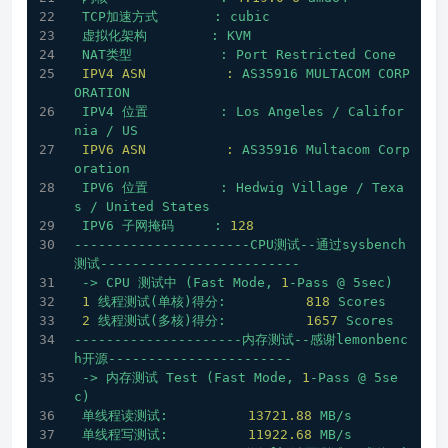
TCP加速方式
:
cubic
虚拟化架构
:
KVM
NAT类型
:
Port
Restricted
Cone
IPV4 ASN          :
AS35916
MULTACOM
CORP
ORATION
IPV4
位置
:
Los
Angeles
/
Califor
nia
/
US
IPV6 ASN          :
AS35916
Multacom
Corp
oration
IPV6
位置
:
Hedwig
Village
/
Texa
s
/
United
States
IPV6
子网掩码
:
128
----------------------CPU测试--通过sysbench
测试-------------------------
->
CPU
测试中
(Fast
Mode,
1
-Pass
@
5sec)
1
线程测试(单核)得分:
818
Scores
2
线程测试(多核)得分:
1657 
Scores
---------------------内存测试--感谢lemonbenc
h开源-----------------------
->
内存测试
Test
(Fast
Mode,
1
-Pass
@
5se
c)
单线程读测试:
13721.88
MB/s
单线程写测试:
11922.68
MB/s