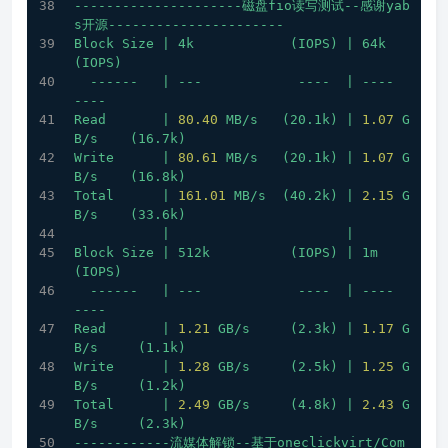
---------------------磁盘fio读写测试--感谢yab
s开源----------------------
Block
Size
|
4k
(IOPS)
|
64k
(IOPS)
------
|
---
----
|
----
----
Read
|
80.40
MB/s
(20.1k)
|
1.07
G
B/s
(16.7k)
Write
|
80.61
MB/s
(20.1k)
|
1.07
G
B/s
(16.8k)
Total
|
161.01
MB/s
(40.2k)
|
2.15
G
B/s
(33.6k)
|
|
Block
Size
|
512k
(IOPS)
|
1m
(IOPS)
------
|
---
----
|
----
----
Read
|
1.21
GB/s
(2.3k)
|
1.17
G
B/s
(1.1k)
Write
|
1.28
GB/s
(2.5k)
|
1.25
G
B/s
(1.2k)
Total
|
2.49
GB/s
(4.8k)
|
2.43
G
B/s
(2.3k)
------------流媒体解锁--基于oneclickvirt/Com