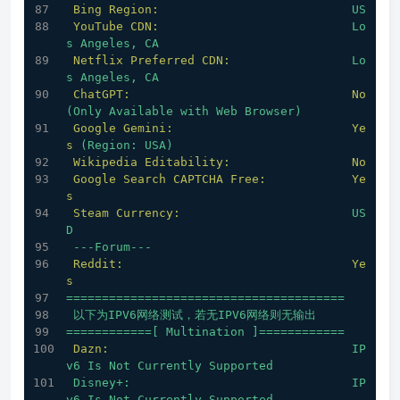
Bing Region:
US
YouTube CDN:
Lo
s
Angeles,
CA
Netflix Preferred CDN:
Lo
s
Angeles,
CA
ChatGPT:
No
(Only
Available
with
Web
Browser)
Google Gemini:
Ye
s
(Region:
USA)
Wikipedia Editability:
No
Google Search CAPTCHA Free:
Ye
s
Steam Currency:
US
D
---Forum---
Reddit:
Ye
s
=======================================
以下为IPV6网络测试，若无IPV6网络则无输出
============[
Multination
]============
Dazn:
IP
v6
Is
Not
Currently
Supported
Disney+:
IP
v6
Is
Not
Currently
Supported