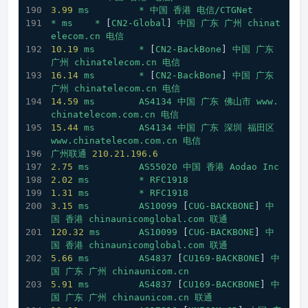
3.99
ms
*
中国
香港
电信/CTGNet
*
ms
*
 [
CN2-Global
] 
中国
广东
广州
chinat
elecom.cn
电信
10.19
ms
*
 [
CN2-BackBone
] 
中国
广东
广州
chinatelecom.cn
电信
16.14
ms
*
 [
CN2-BackBone
] 
中国
广东
广州
chinatelecom.cn
电信
14.59
ms
AS4134
中国
广东
佛山市
www.
chinatelecom.com.cn
电信
15.44
ms
AS4134
中国
广东
深圳
福田区
www.chinatelecom.com.cn
电信
广州联通
210.21
.196
.6
2.75
ms
AS55020
中国
香港
Aodao
Inc
2.02
ms
*
RFC1918
1.31
ms
*
RFC1918
3.15
ms
AS10099
 [
CUG-BACKBONE
] 
中
国
香港
chinaunicomglobal.com
联通
120.32
ms
AS10099
 [
CUG-BACKBONE
] 
中
国
香港
chinaunicomglobal.com
联通
5.66
ms
AS4837
 [
CU169-BACKBONE
] 
中
国
广东
广州
chinaunicom.cn
5.91
ms
AS4837
 [
CU169-BACKBONE
] 
中
国
广东
广州
chinaunicom.cn
联通