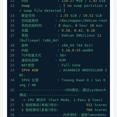
内存
:
110.27
MiB
/
1.92
GiB
Swap              :
 [ 
no
swap
partition
o
r
swap
file
detected
 ]
硬盘空间
:
1.55
GiB
/
19.52
GiB
启动盘路径
:
/dev/mapper/debian-root
系统在线时间
:
0
days,
0
hour
18
min
负载
:
0.58
,
0.42
,
0.26
系统
:
Debian
GNU/Linux
11
(bullseye)
(x86_64)
架构
:
x86_64
(64
Bit)
内核
:
5.10
.0
-25
-amd64
TCP加速方式
:
bbr
虚拟化架构
:
KVM
NAT类型
:
Full
Cone
IPV4 ASN          :
AS400619
AROSSCLOUD
I
NC.
IPV4
位置
:
Tseung
Kwan
O
/
Sai
K
ung
/
HK
----------------------CPU测试--通过sysbench
测试-------------------------
->
CPU
测试中
(Fast
Mode,
1
-Pass
@
5sec)
1
线程测试(单核)得分:
551
Scores
2
线程测试(多核)得分:
766
Scores
---------------------内存测试--感谢lemonbenc