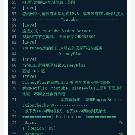
NF所识别的IP地域信息：美国
[
IPV6
]
您的网络可能没有正常配置IPv6，或者没有IPv6网络接入
----------------Youtube-----------------
[
IPV4
]
连接方式:
Youtube
Video
Server
视频缓存节点地域:
中国香港(HKG33S01)
[
IPV6
]
Youtube在您的出口IP所在的国家不提供服务
---------------DisneyPlus---------------
[
IPV4
]
当前出口所在地区解锁DisneyPlus
区域：US
区
[
IPV6
]
DisneyPlus在您的出口IP所在的国家不提供服务
解锁Netflix，Youtube，DisneyPlus上面和下面进行
比较，不同之处自行判断
----------------流媒体解锁--感谢RegionRestri
ctionCheck开源--------------
以下为IPV4网络测试，若无IPV4网络则无输出
============[
Multination
]============
Dazn:
Ye
s
(Region:
US)
Disney+:
Ye