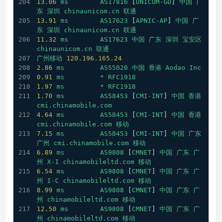
13.06
ms
AS17816
 [
UNICOM-GD
] 
中国
广
东
深圳
chinaunicom.cn
联通
13.91
ms
AS17623
 [
APNIC-AP
] 
中国
广
东
深圳
chinaunicom.cn
联通
11.32
ms
AS17623
中国
广东
深圳
宝安区
chinaunicom.cn
联通
广州移动
120.196
.165
.24
2.86
ms
AS55020
中国
香港
Aodao
Inc
0.91
ms
*
RFC1918
1.97
ms
*
RFC1918
1.70
ms
AS58453
 [
CMI-INT
] 
中国
香港
cmi.chinamobile.com
4.64
ms
AS58453
 [
CMI-INT
] 
中国
香港
cmi.chinamobile.com
移动
7.15
ms
AS58453
 [
CMI-INT
] 
中国
广东
广州
cmi.chinamobile.com
移动
6.89
ms
AS9808
 [
CMNET
] 
中国
广东
广
州
X-I
chinamobileltd.com
移动
6.54
ms
AS9808
 [
CMNET
] 
中国
广东
广
州
I-C
chinamobileltd.com
移动
8.99
ms
AS9808
 [
CMNET
] 
中国
广东
广
州
chinamobileltd.com
移动
12.50
ms
AS9808
 [
CMNET
] 
中国
广东
广
州
chinamobileltd.com
移动