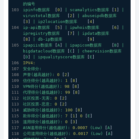
的编号
ipinfo数据库
  [
0
] 
|
scamalytics数据库
 [
1
] 
|
virustotal数据库
   [
2
] 
|
abuseipdb数据库
[
3
] 
|
ip2location数据库
    [
4
]
ip-api数据库
  [
5
] 
|
ipwhois数据库
     [
6
] 
|
ipregistry数据库
   [
7
] 
|
ipdata数据库
[
8
] 
|
db-ip数据库
          [
9
]
ipapiis数据库
 [
A
] 
|
ipapicom数据库
    [
B
] 
|
bigdatacloud数据库
 [
C
] 
|
cheervision数据库
[
D
] 
|
ipqualityscore数据库
 [
E
]
IPV4:
安全得分:
声誉(越高越好):
0
 [
2
] 
信任得分(越高越好):
1
 [
8
]
VPN得分(越低越好):
98
 [
8
] 
代理得分(越低越好):
99
 [
8
] 
社区投票-无害:
0
 [
2
] 
社区投票-恶意:
0
 [
2
] 
威胁得分(越低越好):
100
 [
8
] 
欺诈得分(越低越好):
7
 [
1
] 
0
 [
E
]
滥用得分(越低越好):
0
 [
3
] 
ASN滥用得分(越低越好):
0.0007
(Low)
 [
A
] 
公司滥用得分(越低越好):
0.0017
(Low)
 [
A
] 