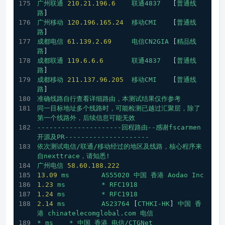
广州联通
210.21
.196
.6
联通4837
   [
普通线
路
] 
广州移动
120.196
.165
.24
移动CMI
    [
普通线
路
] 
成都电信
61.139
.2
.69
电信CN2GIA
 [
精品线
路
] 
成都联通
119.6
.6
.6
联通4837
   [
普通线
路
] 
成都移动
211.137
.96
.205
移动CMI
    [
普通线
路
] 
准确线路自行查看详细路由，本测试结果仅作参考
同一目标地址多个线路时，可能检测已越过汇聚层，除了
第一个线路外，后续信息可能无效
---------------------回程路由--感谢fscarmen
开源及PR---------------------
依次测试电信/联通/移动经过的地区及线路，核心程序来
自nexttrace，请知悉!
广州电信
58.60
.188
.222
13.09
ms
AS55020
中国
香港
Aodao
Inc
1.23
ms
*
RFC1918
1.24
ms
*
RFC1918
2.14
ms
AS23764
 [
CTHKI-HK
] 
中国
香
港
chinatelecomglobal.com
电信
*
ms
*
中国
香港
电信/CTGNet