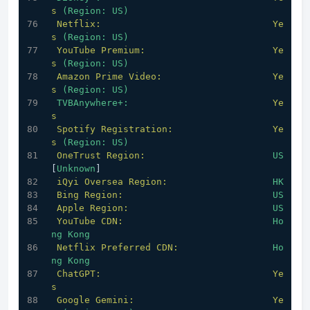
s
(Region:
US)
Netflix:
Ye
s
(Region:
US)
YouTube Premium:
Ye
s
(Region:
US)
Amazon Prime Video:
Ye
s
(Region:
US)
TVBAnywhere+:
Ye
s
Spotify Registration:
Ye
s
(Region:
US)
OneTrust Region:
US
[
Unknown
]
iQyi Oversea Region:
HK
Bing Region:
US
Apple Region:
US
YouTube CDN:
Ho
ng
Kong
Netflix Preferred CDN:
Ho
ng
Kong
ChatGPT:
Ye
s
Google Gemini:
Ye