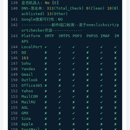
是否机器人:
No
 [
E
] 
DNS-黑名单:
313
(Total_Check)
0
(Clean)
10
(Bl
acklisted)
13
(Other)
Google搜索可行性：NO
-------------邮件端口检测--基于oneclickvirt/p
ortchecker开源-------------
Platform
SMTP
SMTPS
POP3
POP3S
IMAP
IM
APS
LocalPort
✔
✔
✔
✔
✔
✔
QQ
✘
✔
✔
✘
✔
✘
163
✘
✔
✔
✘
✔
✘
Sohu
✘
✔
✔
✘
✔
✘
Yandex
✘
✔
✔
✘
✔
✘
Gmail
✘
✔
✘
✘
✘
✘
Outlook
✘
✘
✔
✘
✔
✘
Office365
✘
✘
✔
✘
✔
✘
Yahoo
✘
✔
✘
✘
✘
✘
MailCOM
✘
✔
✔
✘
✔
✘
MailRU
✘
✔
✘
✘
✔
✘
AOL
✘
✔
✘
✘
✘
✘
GMX
✘
✘
✔
✘
✔
✘
Sina
✘
✔
✔
✘
✔
✘
Apple
✘
✘
✘
✘
✘
✘
FastMail
✘
✔
✘
✘
✘
✘