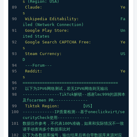
s
(Region:
USA)
Claude:
Ye
s
Wikipedia Editability:
Fa
iled
(Network
Connection)
Google Play Store:
Un
ited
States
Google Search CAPTCHA Free:
Ye
s
Steam Currency:
US
D
---Forum---
Reddit:
Ye
s
=======================================
以下为IPV6网络测试，若无IPV6网络则无输出
---------------TikTok解锁--感谢lmc999的源脚本
及fscarmen
PR--------------
Tiktok Region:
【US】
-------------IP质量检测--基于oneclickvirt/se
curityCheck使用-------------
数据仅作参考，不代表100%准确，如果和实际情况不一致
请手动查询多个数据库比对
以下为各数据库编号，输出结果后将自带数据库来源对应