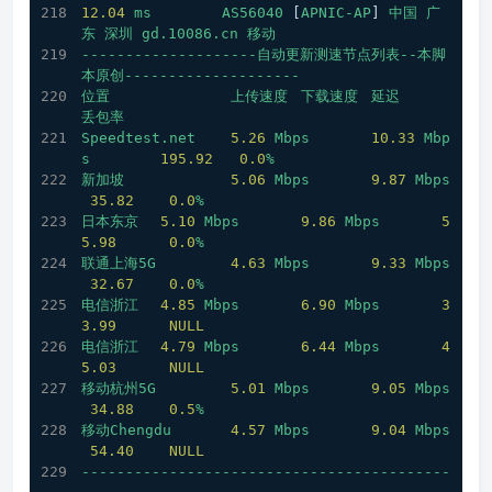
12.04
ms
AS56040
 [
APNIC-AP
] 
中国
广
东
深圳
gd.10086.cn
移动
--------------------自动更新测速节点列表--本脚
本原创--------------------
位置
上传速度
下载速度
延迟
丢包率
Speedtest.net
5.26
Mbps
10.33
Mbp
s
195.92
0.0
%
新加坡
5.06
Mbps
9.87
Mbps
35.82
0.0
%
日本东京
5.10
Mbps
9.86
Mbps
5
5.98
0.0
%
联通上海5G
4.63
Mbps
9.33
Mbps
32.67
0.0
%
电信浙江
4.85
Mbps
6.90
Mbps
3
3.99
NULL
电信浙江
4.79
Mbps
6.44
Mbps
4
5.03
NULL
移动杭州5G
5.01
Mbps
9.05
Mbps
34.88
0.5
%
移动Chengdu
4.57
Mbps
9.04
Mbps
54.40
NULL
------------------------------------------