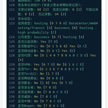
威胁级别:
low
 [
9
B
] 
黑名单记录统计:(有多少黑名单网站有记录):
无害记录数:
60
 [
2
]  
恶意记录数:
0
 [
2
]  
可疑记录
数:
0
 [
2
]  
无记录数:
34
 [
2
]  
安全信息:
使用类型:
hosting
 [
0
7
9
A
] 
DataCenter/WebH
osting/Transit
 [
3
] 
business
 [
8
] 
hosting
-
high
probability
 [
C
]
公司类型:
business
 [
0
7
] 
hosting
 [
A
]
是否云提供商:
Yes
 [
7
D
] 
是否数据中心:
No
 [
0
1
5
6
8
] 
Yes
 [
A
C
]
是否移动设备:
No
 [
5
A
C
] 
Yes
 [
E
]
是否代理:
No
 [
0
1
4
6
7
8
9
A
B
C
D
E
] 
Yes
[
5
]
是否VPN:
Yes
 [
6
7
D
] 
No
 [
0
1
A
C
E
]
是否Tor:
No
 [
0
1
3
6
7
8
A
B
C
D
E
] 
是否Tor出口:
No
 [
1
7
D
] 
是否网络爬虫:
No
 [
9
A
B
E
] 
是否匿名:
No
 [
1
8
] 
Yes
 [
6
7
D
]
是否攻击者:
No
 [
7
8
D
] 
是否滥用者:
No
 [
7
8
A
C
D
E
] 
是否威胁:
No
 [
7
8
C
D
] 
是否中继:
No
 [
0
7
8
C
D
] 
是否Bogon:
No
 [
7
8
A
C
D
] 