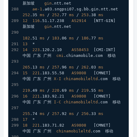
新加坡    
gin
.ntt
.net
ae-1
.a03
.sngpsi07
.sg
.bb
.gin
.ntt
.net
252
.35
ms
 / 
252
.77
ms
 / 
253
.38
ms
12
116
.51
.17
.238
AS2914
[NTT-GIN]
新加坡    
gin
.ntt
.net
182
.51
ms
 / 
183
.06
ms
 / 
186
.77
ms
13
  *
14
223
.120
.2
.10
AS58453
[CMI-INT]
中国 广东 广州  
cmi
.chinamobile
.com
  移动
265
.13
ms
 / 
257
.96
ms
 / 
262
.03
ms
15
221
.183
.55
.58
AS9808
[CMNET]
中国 广东 广州 
X-I
chinamobileltd
.com
  移动
219
.49
ms
 / 
220
.69
ms
 / 
219
.55
ms
16
221
.183
.92
.21
AS9808
[CMNET]
中国 广东 广州 
I
-C
chinamobileltd
.com
  移动
255
.74
ms
 / 
257
.92
ms
 / 
256
.33
ms
17
  *
18
221
.183
.71
.82
AS9808
[CMNET]
中国 广东 广州  
chinamobileltd
.com
  移动