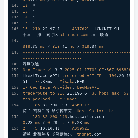
12
  *
13
  *
14
  *
15
  *
16
210
.22
.97
.1
AS17621
[CNCNET-SH]
中国 上海  闵行区 
chinaunicom
.cn
  联通
318
.35
ms
 / 
318
.41
ms
 / 
318
.34
ms
----------------------------------------------
------------------------
深圳联通
NextTrace
v1
.3
.7
2025-01-17T03
:
07
:
56Z
69588b0
[NextTrace API]
preferred
API
IP
-
104
.26
.13
.1
51
-
74
.87ms
-
Misaka
.BER
IP
Geo
Data
Provider
: 
LeoMoeAPI
traceroute
to
210
.21
.196
.6
, 
30
hops
max
, 
52
by
tes
payload
, 
ICMP
mode
1
185
.82
.200
.193
AS60117
荷兰 南荷兰省 纳尔德韦克  
Host
Sailor
Ltd
185-82-200-193
.hostsailor
.com
0
.23
ms
 / 
0
.28
ms
 / 
0
.28
ms
2
45
.10
.16
.41
AS39521
荷兰 北荷兰省 哈勒默梅尔  
tngnet
.com