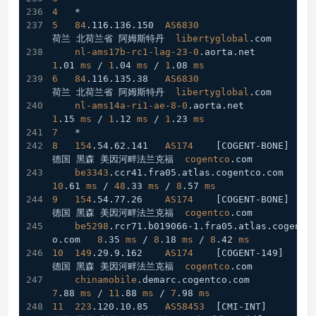
4
   *
5
84
.116
.136
.150
AS6830
荷兰 北荷兰省 阿姆斯特丹  
libertyglobal
.com
nl-ams17b-rc1-lag-23-0
.aorta
.net
1
.01
ms
 / 
1
.04
ms
 / 
1
.08
ms
6
84
.116
.135
.38
AS6830
荷兰 北荷兰省 阿姆斯特丹  
libertyglobal
.com
nl-ams14a-ri1-ae-8-0
.aorta
.net
1
.15
ms
 / 
1
.12
ms
 / 
1
.23
ms
7
   *
8
154
.54
.62
.141
AS174
[COGENT-BONE]
德国 黑森 美因河畔法兰克福  
cogentco
.com
be3343
.ccr41
.fra05
.atlas
.cogentco
.com
10
.61
ms
 / 
48
.33
ms
 / 
8
.57
ms
9
154
.54
.77
.26
AS174
[COGENT-BONE]
德国 黑森 美因河畔法兰克福  
cogentco
.com
be5298
.rcr71
.b019066-1
.fra05
.atlas
.cogentc
o
.com
8
.35
ms
 / 
8
.18
ms
 / 
8
.42
ms
10
149
.29
.9
.162
AS174
[COGENT-149]
德国 黑森 美因河畔法兰克福  
cogentco
.com
chinamobile
.demarc
.cogentco
.com
7
.88
ms
 / 
11
.88
ms
 / 
7
.98
ms
11
223
.120
.10
.85
AS58453
[CMI-INT]