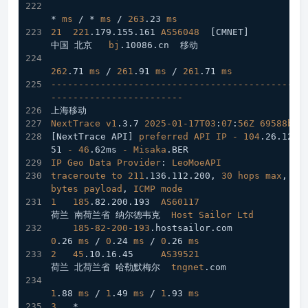
* 
ms
 / * 
ms
 / 
263
.23
ms
21
221
.179
.155
.161
AS56048
[CMNET]
中国 北京   
bj
.10086
.cn
  移动
262
.71
ms
 / 
261
.91
ms
 / 
261
.71
ms
----------------------------------------------
------------------------
上海移动
NextTrace
v1
.3
.7
2025-01-17T03
:
07
:
56Z
69588b0
[NextTrace API]
preferred
API
IP
-
104
.26
.12
.1
51
-
46
.62ms
-
Misaka
.BER
IP
Geo
Data
Provider
: 
LeoMoeAPI
traceroute
to
211
.136
.112
.200
, 
30
hops
max
, 
52
bytes
payload
, 
ICMP
mode
1
185
.82
.200
.193
AS60117
荷兰 南荷兰省 纳尔德韦克  
Host
Sailor
Ltd
185-82-200-193
.hostsailor
.com
0
.26
ms
 / 
0
.24
ms
 / 
0
.26
ms
2
45
.10
.16
.45
AS39521
荷兰 北荷兰省 哈勒默梅尔  
tngnet
.com
1
.88
ms
 / 
1
.49
ms
 / 
1
.93
ms
3
   *