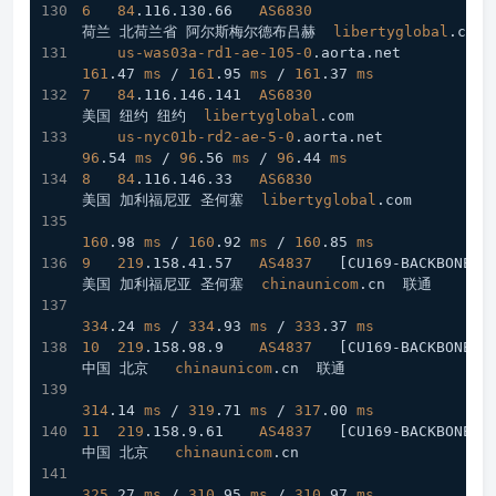
6
84
.116
.130
.66
AS6830
荷兰 北荷兰省 阿尔斯梅尔德布吕赫  
libertyglobal
.com
us-was03a-rd1-ae-105-0
.aorta
.net
161
.47
ms
 / 
161
.95
ms
 / 
161
.37
ms
7
84
.116
.146
.141
AS6830
美国 纽约 纽约  
libertyglobal
.com
us-nyc01b-rd2-ae-5-0
.aorta
.net
96
.54
ms
 / 
96
.56
ms
 / 
96
.44
ms
8
84
.116
.146
.33
AS6830
美国 加利福尼亚 圣何塞  
libertyglobal
.com
160
.98
ms
 / 
160
.92
ms
 / 
160
.85
ms
9
219
.158
.41
.57
AS4837
[CU169-BACKBONE]
美国 加利福尼亚 圣何塞  
chinaunicom
.cn
  联通
334
.24
ms
 / 
334
.93
ms
 / 
333
.37
ms
10
219
.158
.98
.9
AS4837
[CU169-BACKBONE]
中国 北京   
chinaunicom
.cn
  联通
314
.14
ms
 / 
319
.71
ms
 / 
317
.00
ms
11
219
.158
.9
.61
AS4837
[CU169-BACKBONE]
中国 北京   
chinaunicom
.cn
325
.27
ms
 / 
310
.95
ms
 / 
310
.97
ms