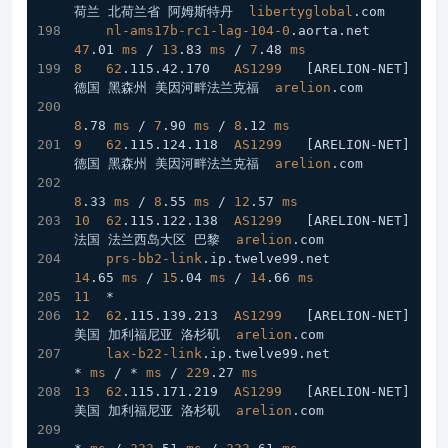
荷兰 北荷兰省 阿姆斯特丹  
libertyglobal
.com
nl-ams17b-rc1-lag-104-0
.aorta
.net
47
.01
ms
 / 
13
.83
ms
 / 
7
.48
ms
8
62
.115
.42
.170
AS1299
[ARELION-NET]
德国 黑森州 美因河畔法兰克福  
arelion
.com
8
.78
ms
 / 
7
.90
ms
 / 
8
.12
ms
9
62
.115
.124
.118
AS1299
[ARELION-NET]
德国 黑森州 美因河畔法兰克福  
arelion
.com
8
.33
ms
 / 
8
.55
ms
 / 
12
.57
ms
10
62
.115
.122
.138
AS1299
[ARELION-NET]
法国 法兰西岛大区 巴黎  
arelion
.com
prs-bb2-link
.ip
.twelve99
.net
14
.65
ms
 / 
15
.04
ms
 / 
14
.66
ms
11
  *
12
62
.115
.139
.213
AS1299
[ARELION-NET]
美国 加利福尼亚 洛杉矶  
arelion
.com
lax-b22-link
.ip
.twelve99
.net
* 
ms
 / * 
ms
 / 
229
.27
ms
13
62
.115
.171
.219
AS1299
[ARELION-NET]
美国 加利福尼亚 洛杉矶  
arelion
.com