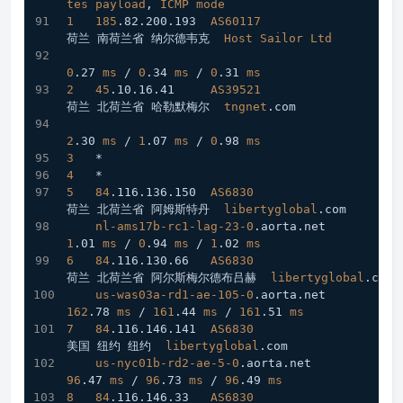
tes
payload
, 
ICMP
mode
1
185
.82
.200
.193
AS60117
荷兰 南荷兰省 纳尔德韦克  
Host
Sailor
Ltd
0
.27
ms
 / 
0
.34
ms
 / 
0
.31
ms
2
45
.10
.16
.41
AS39521
荷兰 北荷兰省 哈勒默梅尔  
tngnet
.com
2
.30
ms
 / 
1
.07
ms
 / 
0
.98
ms
3
   *
4
   *
5
84
.116
.136
.150
AS6830
荷兰 北荷兰省 阿姆斯特丹  
libertyglobal
.com
nl-ams17b-rc1-lag-23-0
.aorta
.net
1
.01
ms
 / 
0
.94
ms
 / 
1
.02
ms
6
84
.116
.130
.66
AS6830
荷兰 北荷兰省 阿尔斯梅尔德布吕赫  
libertyglobal
.com
us-was03a-rd1-ae-105-0
.aorta
.net
162
.78
ms
 / 
161
.44
ms
 / 
161
.51
ms
7
84
.116
.146
.141
AS6830
美国 纽约 纽约  
libertyglobal
.com
us-nyc01b-rd2-ae-5-0
.aorta
.net
96
.47
ms
 / 
96
.73
ms
 / 
96
.49
ms
8
84
.116
.146
.33
AS6830