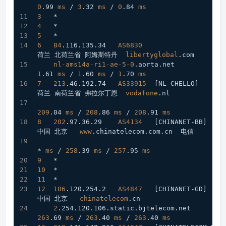
0
.99
ms
 / 
3
.32
ms
 / 
0
.84
ms
3
   *
4
   *
5
   *
6
84
.116
.135
.34
AS6830
荷兰 北荷兰省 阿姆斯特丹  
libertyglobal
.com
nl-ams14a-ri1-ae-5-0
.aorta
.net
1
.61
ms
 / 
1
.60
ms
 / 
1
.70
ms
7
213
.46
.192
.74
AS33915
[NL-CHELLO]
荷兰 南荷兰省 弗拉尔丁恩  
vodafone
.nl
209
.04
ms
 / 
208
.86
ms
 / 
208
.91
ms
8
202
.97
.36
.29
AS4134
[CHINANET-BB]
中国 北京   
www
.chinatelecom
.com
.cn
  电信
* 
ms
 / 
258
.39
ms
 / 
257
.95
ms
9
   *
10
  *
11
  *
12
106
.120
.254
.2
AS4847
[CHINANET-GD]
中国 北京   
chinatelecom
.cn
2
.254
.120
.106
.static
.bjtelecom
.net
263
.69
ms
 / 
263
.40
ms
 / 
263
.40
ms