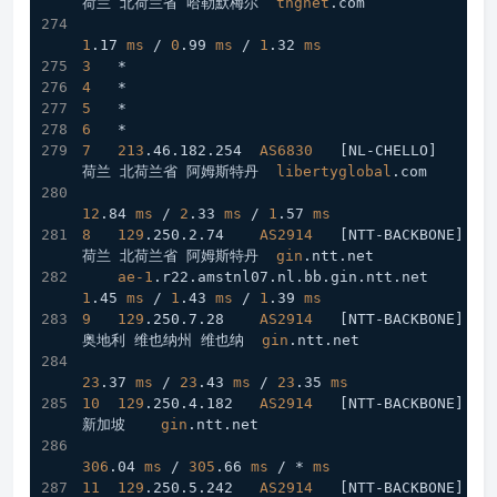
荷兰 北荷兰省 哈勒默梅尔  
tngnet
.com
1
.17
ms
 / 
0
.99
ms
 / 
1
.32
ms
3
   *
4
   *
5
   *
6
   *
7
213
.46
.182
.254
AS6830
[NL-CHELLO]
荷兰 北荷兰省 阿姆斯特丹  
libertyglobal
.com
12
.84
ms
 / 
2
.33
ms
 / 
1
.57
ms
8
129
.250
.2
.74
AS2914
[NTT-BACKBONE]
荷兰 北荷兰省 阿姆斯特丹  
gin
.ntt
.net
ae-1
.r22
.amstnl07
.nl
.bb
.gin
.ntt
.net
1
.45
ms
 / 
1
.43
ms
 / 
1
.39
ms
9
129
.250
.7
.28
AS2914
[NTT-BACKBONE]
奥地利 维也纳州 维也纳  
gin
.ntt
.net
23
.37
ms
 / 
23
.43
ms
 / 
23
.35
ms
10
129
.250
.4
.182
AS2914
[NTT-BACKBONE]
新加坡    
gin
.ntt
.net
306
.04
ms
 / 
305
.66
ms
 / * 
ms
11
129
.250
.5
.242
AS2914
[NTT-BACKBONE]