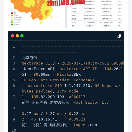
----------------------------------------------
------------------------
北京电信
NextTrace
v1
.3
.7
2025-01-17T03
:
07
:
56Z
69588b0
[NextTrace API]
preferred
API
IP
-
104
.26
.13
.1
51
-
89
.69ms
-
Misaka
.BER
IP
Geo
Data
Provider
: 
LeoMoeAPI
traceroute
to
219
.141
.147
.210
, 
30
hops
max
, 
52
bytes
payload
, 
ICMP
mode
1
185
.82
.200
.193
AS60117
荷兰 南荷兰省 纳尔德韦克  
Host
Sailor
Ltd
0
.27
ms
 / 
0
.27
ms
 / 
0
.22
ms
2
45
.10
.16
.41
AS39521
荷兰 北荷兰省 哈勒默梅尔  
tngnet
.com