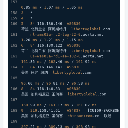
0
.85
ms
 / 
1
.07
ms
 / 
1
.05
ms
3
   *
4
   *
5
84
.116
.136
.146
AS6830
荷兰 北荷兰省 阿姆斯特丹  
libertyglobal
.com
nl-ams02a-rc2-lag-22-0
.aorta
.net
1
.20
ms
 / 
1
.21
ms
 / 
1
.15
ms
6
84
.116
.130
.122
AS6830
荷兰 北荷兰省 阿姆斯特丹  
libertyglobal
.com
us-was03a-rd1-ae-102-0
.aorta
.net
161
.85
ms
 / 
162
.46
ms
 / 
161
.92
ms
7
84
.116
.146
.141
AS6830
美国 纽约 纽约  
libertyglobal
.com
96
.60
ms
 / 
96
.81
ms
 / 
96
.58
ms
8
84
.116
.146
.33
AS6830
美国 加利福尼亚 圣何塞  
libertyglobal
.com
160
.99
ms
 / 
161
.17
ms
 / 
161
.02
ms
9
219
.158
.41
.61
AS4837
[CU169-BACKBONE]
美国 加利福尼亚 圣何塞  
chinaunicom
.cn
  联通
307
.21
ms
 / 
309
.13
ms
 / 
308
.98
ms