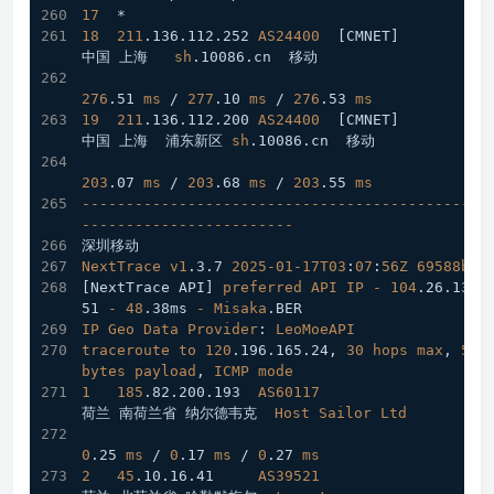
17
  *
18
211
.136
.112
.252
AS24400
[CMNET]
中国 上海   
sh
.10086
.cn
  移动
276
.51
ms
 / 
277
.10
ms
 / 
276
.53
ms
19
211
.136
.112
.200
AS24400
[CMNET]
中国 上海  浦东新区 
sh
.10086
.cn
  移动
203
.07
ms
 / 
203
.68
ms
 / 
203
.55
ms
----------------------------------------------
------------------------
深圳移动
NextTrace
v1
.3
.7
2025-01-17T03
:
07
:
56Z
69588b0
[NextTrace API]
preferred
API
IP
-
104
.26
.13
.1
51
-
48
.38ms
-
Misaka
.BER
IP
Geo
Data
Provider
: 
LeoMoeAPI
traceroute
to
120
.196
.165
.24
, 
30
hops
max
, 
52
bytes
payload
, 
ICMP
mode
1
185
.82
.200
.193
AS60117
荷兰 南荷兰省 纳尔德韦克  
Host
Sailor
Ltd
0
.25
ms
 / 
0
.17
ms
 / 
0
.27
ms
2
45
.10
.16
.41
AS39521