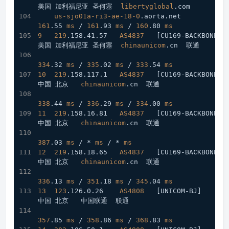
美国 加利福尼亚 圣何塞  
libertyglobal
.com
us-sjo01a-ri3-ae-18-0
.aorta
.net
161
.55
ms
 / 
161
.93
ms
 / 
160
.80
ms
9
219
.158
.41
.57
AS4837
[CU169-BACKBONE]
美国 加利福尼亚 圣何塞  
chinaunicom
.cn
  联通
334
.32
ms
 / 
335
.02
ms
 / 
333
.54
ms
10
219
.158
.117
.1
AS4837
[CU169-BACKBONE]
中国 北京   
chinaunicom
.cn
  联通
338
.44
ms
 / 
336
.29
ms
 / 
334
.00
ms
11
219
.158
.16
.81
AS4837
[CU169-BACKBONE]
中国 北京   
chinaunicom
.cn
  联通
387
.03
ms
 / * 
ms
 / * 
ms
12
219
.158
.18
.65
AS4837
[CU169-BACKBONE]
中国 北京   
chinaunicom
.cn
  联通
336
.13
ms
 / 
351
.18
ms
 / 
345
.04
ms
13
123
.126
.0
.26
AS4808
[UNICOM-BJ]
中国 北京   中国联通  联通
357
.85
ms
 / 
358
.86
ms
 / 
368
.83
ms