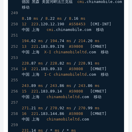
德国 黑森 美茵河畔法兰克福  
cmi
.chinamobile
.com
移动
8
.10
ms
 / 
8
.22
ms
 / 
8
.16
ms
12
223
.120
.12
.190
AS58453
[CMI-INT]
中国 上海   
cmi
.chinamobile
.com
  移动
194
.62
ms
 / 
194
.74
ms
 / 
214
.20
ms
13
221
.183
.89
.178
AS9808
[CMNET]
中国 上海  
X-I
chinamobileltd
.com
  移动
228
.87
ms
 / 
228
.82
ms
 / 
228
.91
ms
14
221
.183
.89
.33
AS9808
[CMNET]
中国 上海  
I
-C
chinamobileltd
.com
  移动
243
.89
ms
 / 
243
.86
ms
 / 
243
.86
ms
15
221
.183
.89
.14
AS9808
[CMNET]
中国 上海   
chinamobileltd
.com
  移动
271
.21
ms
 / 
270
.92
ms
 / 
270
.99
ms
16
221
.183
.144
.86
AS9808
[CMNET]
中国 上海   
chinamobileltd
.com
231
.14
ms
 / * 
ms
 / * 
ms