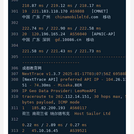
218
.87
ms
 / 
219
.12
ms
 / 
218
.17
ms
19
221
.183
.110
.170
AS9808
[CMNET]
中国 广东 广州  
chinamobileltd
.com
  移动
222
.74
ms
 / 
222
.90
ms
 / 
222
.58
ms
20
120
.196
.165
.24
AS56040
[APNIC-AP]
中国 广东 深圳  
gd
.10086
.cn
  移动
221
.58
ms
 / 
221
.43
ms
 / 
221
.73
ms
----------------------------------------------
------------------------
成都教育网
NextTrace
v1
.3
.7
2025-01-17T03
:
07
:
56Z
69588b0
[NextTrace API]
preferred
API
IP
-
104
.26
.13
.1
51
-
74
.30ms
-
Misaka
.BER
IP
Geo
Data
Provider
: 
LeoMoeAPI
traceroute
to
202
.112
.14
.151
, 
30
hops
max
, 
52
bytes
payload
, 
ICMP
mode
1
185
.82
.200
.193
AS60117
荷兰 南荷兰省 纳尔德韦克  
Host
Sailor
Ltd
0
.22
ms
 / 
2
.89
ms
 / 
0
.27
ms
2
45
.10
.16
.45
AS39521