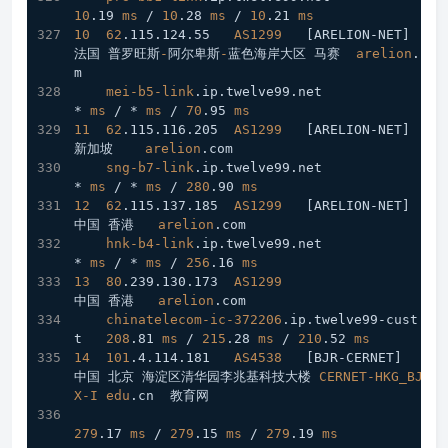
10
.19
ms
 / 
10
.28
ms
 / 
10
.21
ms
10
62
.115
.124
.55
AS1299
[ARELION-NET]
法国 普罗旺斯
-
阿尔卑斯
-
蓝色海岸大区 马赛  
arelion
.co
m
mei-b5-link
.ip
.twelve99
.net
* 
ms
 / * 
ms
 / 
70
.95
ms
11
62
.115
.116
.205
AS1299
[ARELION-NET]
新加坡    
arelion
.com
sng-b7-link
.ip
.twelve99
.net
* 
ms
 / * 
ms
 / 
280
.90
ms
12
62
.115
.137
.185
AS1299
[ARELION-NET]
中国 香港   
arelion
.com
hnk-b4-link
.ip
.twelve99
.net
* 
ms
 / * 
ms
 / 
256
.16
ms
13
80
.239
.130
.173
AS1299
中国 香港   
arelion
.com
chinatelecom-ic-372206
.ip
.twelve99-cust
.ne
t
208
.81
ms
 / 
215
.28
ms
 / 
210
.52
ms
14
101
.4
.114
.181
AS4538
[BJR-CERNET]
中国 北京 海淀区清华园李兆基科技大楼 
CERNET-HKG_BJR
X-I
edu
.cn
  教育网
279
.17
ms
 / 
279
.15
ms
 / 
279
.19
ms