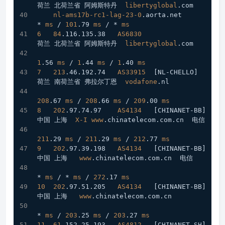
荷兰 北荷兰省 阿姆斯特丹  
libertyglobal
.com
nl-ams17b-rc1-lag-23-0
.aorta
.net
* 
ms
 / 
101
.79
ms
 / * 
ms
6
84
.116
.135
.38
AS6830
荷兰 北荷兰省 阿姆斯特丹  
libertyglobal
.com
1
.56
ms
 / 
1
.44
ms
 / 
1
.40
ms
7
213
.46
.192
.74
AS33915
[NL-CHELLO]
荷兰 南荷兰省 弗拉尔丁恩  
vodafone
.nl
208
.67
ms
 / 
208
.66
ms
 / 
209
.00
ms
8
202
.97
.74
.97
AS4134
[CHINANET-BB]
中国 上海  
X-I
www
.chinatelecom
.com
.cn
  电信
211
.29
ms
 / 
211
.29
ms
 / 
212
.77
ms
9
202
.97
.39
.198
AS4134
[CHINANET-BB]
中国 上海   
www
.chinatelecom
.com
.cn
  电信
* 
ms
 / * 
ms
 / 
272
.17
ms
10
202
.97
.51
.205
AS4134
[CHINANET-BB]
中国 上海   
www
.chinatelecom
.com
.cn
* 
ms
 / 
203
.25
ms
 / 
203
.27
ms
11
61
.152
.25
.193
AS4812
[CHINANET-SH]