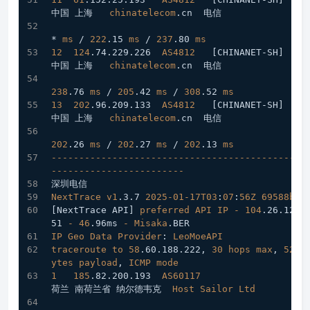
中国 上海   
chinatelecom
.cn
  电信
* 
ms
 / 
222
.15
ms
 / 
237
.80
ms
12
124
.74
.229
.226
AS4812
[CHINANET-SH]
中国 上海   
chinatelecom
.cn
  电信
238
.76
ms
 / 
205
.42
ms
 / 
308
.52
ms
13
202
.96
.209
.133
AS4812
[CHINANET-SH]
中国 上海   
chinatelecom
.cn
  电信
202
.26
ms
 / 
202
.27
ms
 / 
202
.13
ms
----------------------------------------------
------------------------
深圳电信
NextTrace
v1
.3
.7
2025-01-17T03
:
07
:
56Z
69588b0
[NextTrace API]
preferred
API
IP
-
104
.26
.12
.1
51
-
46
.96ms
-
Misaka
.BER
IP
Geo
Data
Provider
: 
LeoMoeAPI
traceroute
to
58
.60
.188
.222
, 
30
hops
max
, 
52
b
ytes
payload
, 
ICMP
mode
1
185
.82
.200
.193
AS60117
荷兰 南荷兰省 纳尔德韦克  
Host
Sailor
Ltd