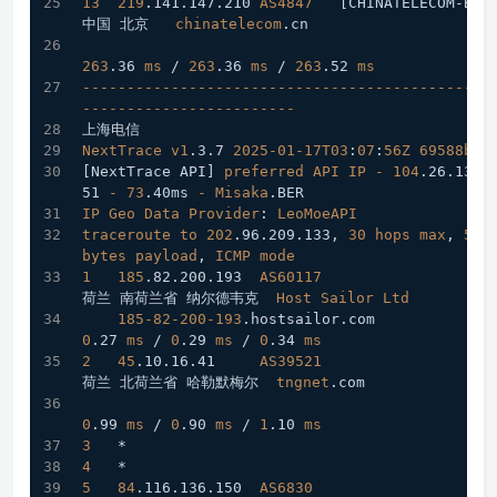
13
219
.141
.147
.210
AS4847
[CHINATELECOM-BJ]
中国 北京   
chinatelecom
.cn
263
.36
ms
 / 
263
.36
ms
 / 
263
.52
ms
----------------------------------------------
------------------------
上海电信
NextTrace
v1
.3
.7
2025-01-17T03
:
07
:
56Z
69588b0
[NextTrace API]
preferred
API
IP
-
104
.26
.13
.1
51
-
73
.40ms
-
Misaka
.BER
IP
Geo
Data
Provider
: 
LeoMoeAPI
traceroute
to
202
.96
.209
.133
, 
30
hops
max
, 
52
bytes
payload
, 
ICMP
mode
1
185
.82
.200
.193
AS60117
荷兰 南荷兰省 纳尔德韦克  
Host
Sailor
Ltd
185-82-200-193
.hostsailor
.com
0
.27
ms
 / 
0
.29
ms
 / 
0
.34
ms
2
45
.10
.16
.41
AS39521
荷兰 北荷兰省 哈勒默梅尔  
tngnet
.com
0
.99
ms
 / 
0
.90
ms
 / 
1
.10
ms
3
   *
4
   *
5
84
.116
.136
.150
AS6830