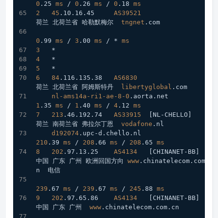
0
.25
ms
 / 
0
.26
ms
 / 
0
.18
ms
2
45
.10
.16
.45
AS39521
荷兰 北荷兰省 哈勒默梅尔  
tngnet
.com
0
.99
ms
 / 
3
.00
ms
 / * 
ms
3
   *
4
   *
5
   *
6
84
.116
.135
.38
AS6830
荷兰 北荷兰省 阿姆斯特丹  
libertyglobal
.com
nl-ams14a-ri1-ae-8-0
.aorta
.net
1
.35
ms
 / 
1
.40
ms
 / 
4
.12
ms
7
213
.46
.192
.74
AS33915
[NL-CHELLO]
荷兰 南荷兰省 弗拉尔丁恩  
vodafone
.nl
d192074
.upc-d
.chello
.nl
210
.39
ms
 / 
208
.66
ms
 / 
208
.65
ms
8
202
.97
.13
.25
AS4134
[CHINANET-BB]
中国 广东 广州 欧洲回国方向 
www
.chinatelecom
.com
.c
n
  电信
239
.67
ms
 / 
239
.67
ms
 / 
245
.88
ms
9
202
.97
.65
.86
AS4134
[CHINANET-BB]
中国 广东 广州  
www
.chinatelecom
.com
.cn