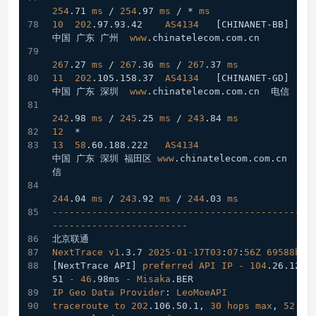
254
.71
ms
 / 
254
.97
ms
 / * 
ms
10
202
.97
.93
.42
AS4134
[CHINANET-BB]
中国 广东 广州  
www
.chinatelecom
.com
.cn
267
.27
ms
 / 
267
.36
ms
 / 
267
.37
ms
11
202
.105
.158
.37
AS4134
[CHINANET-GD]
中国 广东 深圳  
www
.chinatelecom
.com
.cn
  电信
242
.98
ms
 / 
245
.25
ms
 / 
243
.84
ms
12
  *
13
58
.60
.188
.222
AS4134
中国 广东 深圳 福田区 
www
.chinatelecom
.com
.cn
  电
信
244
.04
ms
 / 
243
.92
ms
 / 
244
.03
ms
----------------------------------------------
------------------------
北京联通
NextTrace
v1
.3
.7
2025-01-17T03
:
07
:
56Z
69588b0
[NextTrace API]
preferred
API
IP
-
104
.26
.12
.1
51
-
46
.98ms
-
Misaka
.BER
IP
Geo
Data
Provider
: 
LeoMoeAPI
traceroute
to
202
.106
.50
.1
, 
30
hops
max
, 
52
by