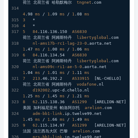
荷兰 北荷兰省 哈勒默梅尔  
tngnet
.com
4
.98
ms
 / 
1
.09
ms
 / 
1
.08
ms
3
   *
4
   *
5
84
.116
.136
.150
AS6830
荷兰 北荷兰省 阿姆斯特丹  
libertyglobal
.com
nl-ams17b-rc1-lag-23-0
.aorta
.net
1
.47
ms
 / 
1
.00
ms
 / 
1
.06
ms
6
84
.116
.134
.54
AS6830
荷兰 北荷兰省 阿姆斯特丹  
libertyglobal
.com
nl-ams09c-ri1-ae-5-0
.aorta
.net
1
.04
ms
 / 
1
.01
ms
 / 
1
.11
ms
7
213
.46
.192
.2
AS33915
[NL-CHELLO]
荷兰 北荷兰省 阿姆斯特丹  
vodafone
.nl
d192002
.upc-d
.chello
.nl
1
.25
ms
 / 
1
.45
ms
 / 
1
.21
ms
8
62
.115
.138
.36
AS1299
[ARELION-NET]
美国 加利福尼亚州 帕洛阿尔托  
arelion
.com
adm-bb1-link
.ip
.twelve99
.net
1
.45
ms
 / 
1
.66
ms
 / 
1
.49
ms
9
62
.115
.134
.97
AS1299
[ARELION-NET]
法国 法兰西岛大区 巴黎  
arelion
.com
prs-bb1-link
.ip
.twelve99
.net