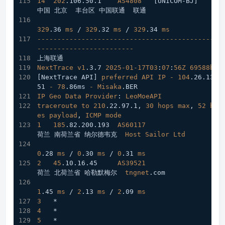
14
202
.106
.50
.1
AS4808
[UNICOM-BJ]
中国 北京  丰台区 中国联通  联通
329
.36
ms
 / 
329
.32
ms
 / 
329
.34
ms
----------------------------------------------
------------------------
上海联通
NextTrace
v1
.3
.7
2025-01-17T03
:
07
:
56Z
69588b0
[NextTrace API]
preferred
API
IP
-
104
.26
.13
.1
51
-
78
.86ms
-
Misaka
.BER
IP
Geo
Data
Provider
: 
LeoMoeAPI
traceroute
to
210
.22
.97
.1
, 
30
hops
max
, 
52
byt
es
payload
, 
ICMP
mode
1
185
.82
.200
.193
AS60117
荷兰 南荷兰省 纳尔德韦克  
Host
Sailor
Ltd
0
.28
ms
 / 
0
.30
ms
 / 
0
.31
ms
2
45
.10
.16
.45
AS39521
荷兰 北荷兰省 哈勒默梅尔  
tngnet
.com
1
.45
ms
 / 
2
.13
ms
 / 
2
.09
ms
3
   *
4
   *
5
   *