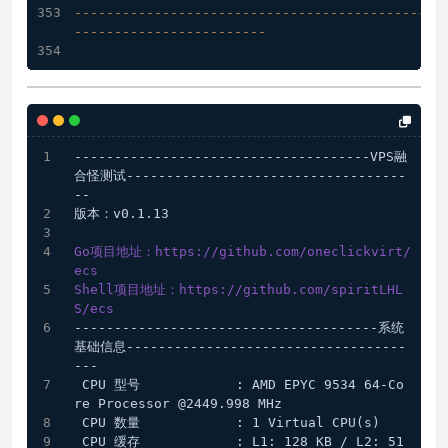
----------------------------------------------
------------------------
-------------------------------------VPS融
合怪测试-----------------------------------
--
版本：v0.1.13
Go项目地址：https://github.com/oneclickvirt/
ecs
Shell项目地址：https://github.com/spiritLHL
S/ecs
--------------------------------------系统
基础信息-----------------------------------
---
 CPU 型号            : AMD EPYC 9534 64-Co
re Processor @2449.998 MHz
 CPU 数量            : 1 Virtual CPU(s)
 CPU 缓存            : L1: 128 KB / L2: 51