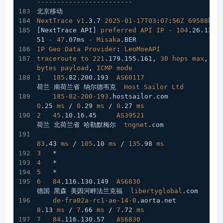
------------------------
北京移动
NextTrace
v1
.3
.7
2025-01-17T03
:
07
:
56Z
69588b0
[NextTrace API]
preferred
API
IP
-
104
.26
.13
.1
51
-
47
.07ms
-
Misaka
.BER
IP
Geo
Data
Provider
: 
LeoMoeAPI
traceroute
to
221
.179
.155
.161
, 
30
hops
max
, 
52
bytes
payload
, 
ICMP
mode
1
185
.82
.200
.193
AS60117
荷兰 南荷兰省 纳尔德韦克  
Host
Sailor
Ltd
185-82-200-193
.hostsailor
.com
0
.25
ms
 / 
0
.29
ms
 / 
0
.27
ms
2
45
.10
.16
.45
AS39521
荷兰 北荷兰省 哈勒默梅尔  
tngnet
.com
83
.43
ms
 / 
105
.10
ms
 / 
135
.98
ms
3
   *
4
   *
5
   *
6
84
.116
.130
.149
AS6830
德国 黑森 美因河畔法兰克福  
libertyglobal
.com
de-fra02a-rc1-ae-14-0
.aorta
.net
8
.13
ms
 / 
7
.66
ms
 / 
7
.72
ms
7
84
.116
.130
.57
AS6830