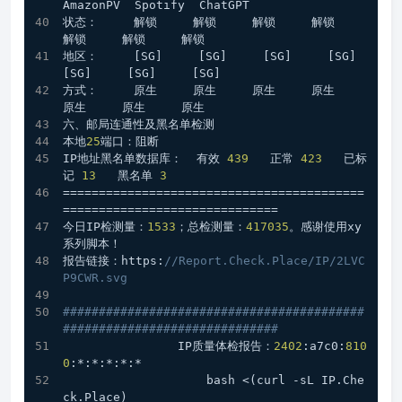
AmazonPV  Spotify  ChatGPT 
状态：     解锁     解锁     解锁     解锁     
解锁     解锁     解锁   
地区：     [SG]     [SG]     [SG]     [SG]     
[SG]     [SG]     [SG]   
方式：     原生     原生     原生     原生     
原生     原生     原生   
六、邮局连通性及黑名单检测
本地
25
端口：阻断
IP地址黑名单数据库：  有效 
439
   正常 
423
   已标
记 
13
   黑名单 
3
==========================================
==============================
今日IP检测量：
1533
；总检测量：
417035
。感谢使用xy
系列脚本！ 
报告链接：https:
//Report.Check.Place/IP/2LVC
P9CWR.svg
##########################################
##############################
                IP质量体检报告：
2402
:a7c0:
810
0
:*:*:*:*:*
                    bash <(curl -sL IP.Che
ck.Place)