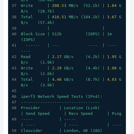
Write
|
208.53
MB/s
(52.1k)
|
1.84
G
B/s
(28.7k)
Total
|
416.51
MB/s
(104.1k)
|
3.67
G
B/s
(57.4k)
|
|
Block
Size
|
512k
(IOPS)
|
1m
(IOPS)
------
|
---
----
|
----
----
Read
|
2.17
GB/s
(4.2k)
|
1.95
G
B/s
(1.9k)
Write
|
2.29
GB/s
(4.4k)
|
2.08
G
B/s
(2.0k)
Total
|
4.46
GB/s
(8.7k)
|
4.03
G
B/s
(3.9k)
iperf3
Network
Speed
Tests
(IPv4):
---------------------------------
Provider
|
Location
(Link)
|
Send
Speed
|
Recv
Speed
|
Ping
-----
|
-----
|
----
|
----
|
----
Clouvider
|
London,
UK
(10G)