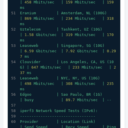
|
458
Mbits/sec
|
159
Mbits/sec
|
159
ms
Eranium
|
Amsterdam,
NL
(100G)
|
869
Mbits/sec
|
234
Mbits/sec
|
318
ms
Uztelecom
|
Tashkent,
UZ
(10G)
|
1.58
Gbits/sec
|
319
Mbits/sec
|
170
ms
Leaseweb
|
Singapore,
SG
(10G)
|
6.59
Gbits/sec
|
7.92
Gbits/sec
|
0.29
7
ms
Clouvider
|
Los
Angeles,
CA,
US
(10
G)
|
647
Mbits/sec
|
233
Mbits/sec
|
2
37
ms
Leaseweb
|
NYC,
NY,
US
(10G)
|
498
Mbits/sec
|
308
Mbits/sec
|
235
ms
Edgoo
|
Sao
Paulo,
BR
(1G)
|
busy
|
89.7
Mbits/sec
|
--
iperf3
Network
Speed
Tests
(IPv6):
---------------------------------
Provider
|
Location
(Link)
|
Send
Speed
|
Recv
Speed
|
Ping