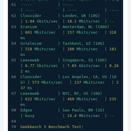
-----
|
-----
|
----
|
----
|
----
Clouvider
|
London,
UK
(10G)
|
1.04
Gbits/sec
|
18.1
Mbits/sec
|
--
Eranium
|
Amsterdam,
NL
(100G)
|
601
Mbits/sec
|
157
Mbits/sec
|
318
ms
Uztelecom
|
Tashkent,
UZ
(10G)
|
518
Mbits/sec
|
100
Mbits/sec
|
181
ms
Leaseweb
|
Singapore,
SG
(10G)
|
6.77
Gbits/sec
|
7.65
Gbits/sec
|
0.26
2
ms
Clouvider
|
Los
Angeles,
CA,
US
(10
G)
|
573
Mbits/sec
|
237
Mbits/sec
|
2
37
ms
Leaseweb
|
NYC,
NY,
US
(10G)
|
622
Mbits/sec
|
469
Mbits/sec
|
235
ms
Edgoo
|
Sao
Paulo,
BR
(1G)
|
busy
|
14.4
Mbits/sec
|
--
Geekbench 5 Benchmark Test: