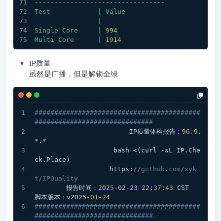
---------------------------------
Test
|
Value
|
Single
Core
|
994
Multi
Core
|
1914
IP质量
虽然是广播，但是解锁全绿
##########################################
##############################
                        IP质量体检报告：
96.9
.
*.*
                    bash <(curl -sL IP.Che
ck.Place)
                   https:
//github.com/xyk
t/IPQuality
        报告时间：
2025
-
02
-
23
22
:
37
:
43
 CST  
脚本版本：v2025-
01
-
24
##########################################
##############################