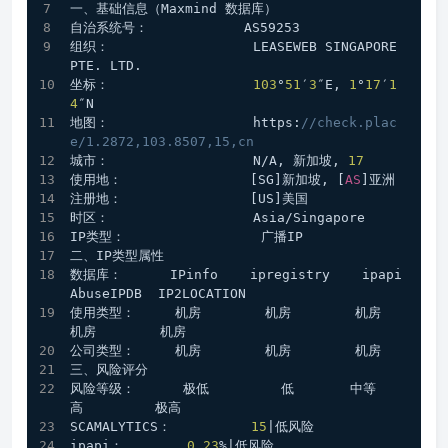
一、基础信息（Maxmind 数据库）
自治系统号：            AS59253
组织：                  LEASEWEB SINGAPORE 
PTE. LTD.
坐标：                  
103
°
51
′
3
″E, 
1
°
17
′
1
4
″N
地图：                  https:
//check.plac
e/1.2872,103.8507,15,cn
城市：                  N/A, 新加坡, 
17
使用地：                [SG]新加坡, [
AS
]亚洲
注册地：                [US]美国
时区：                  Asia/Singapore
IP类型：                 广播IP 
二、IP类型属性
数据库：      IPinfo    ipregistry    ipapi     
AbuseIPDB  IP2LOCATION 
使用类型：     机房        机房        机房        
机房        机房    
公司类型：     机房        机房        机房    
三、风险评分
风险等级：      极低         低       中等       
高         极高
SCAMALYTICS：          
15
|低风险
ipapi：        
0.23
%|低风险