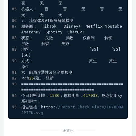
否      无      无 
机器人：   否      否      无      否      无      
无      无      无 
五、流媒体及AI服务解锁检测
服务商：  TikTok   Disney+  Netflix Youtube  
AmazonPV  Spotify  ChatGPT 
状态：     失败     屏蔽    仅自制    解锁     
屏蔽     解锁     失败   
地区：                       [SG]     [SG]              
[SG]            
方式：                       原生     原生              
原生            
六、邮局连通性及黑名单检测
本地
25
端口：阻断
==========================================
==============================
今日IP检测量：
1536
；总检测量：
417038
。感谢使用xy
系列脚本！ 
报告链接：https:
//Report.Check.Place/IP/8BBA
2PIEN.svg
正文完