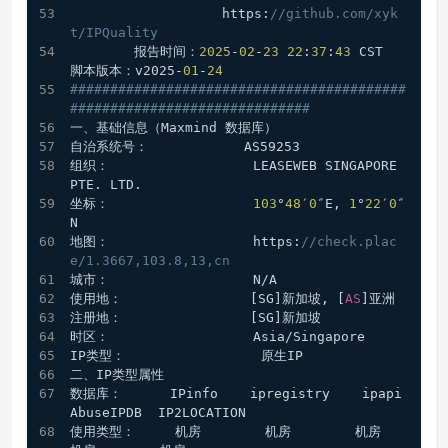
                   https:
//github.com/xyk
t/IPQuality
        报告时间：
2025
-
02
-
23
22
:
37
:
43
 CST  
脚本版本：v2025-
01
-
24
##########################################
##############################
一、基础信息（Maxmind 数据库）
自治系统号：            AS59253
组织：                  LEASEWEB SINGAPORE 
PTE. LTD.
坐标：                  
103
°
48
′
0
″E, 
1
°
22
′
0
″
N
地图：                  https:
//check.plac
e/1.3667,103.8,13,cn
城市：                  N/A
使用地：                [SG]新加坡, [
AS
]亚洲
注册地：                [SG]新加坡
时区：                  Asia/Singapore
IP类型：                 原生IP 
二、IP类型属性
数据库：      IPinfo    ipregistry    ipapi     
AbuseIPDB  IP2LOCATION 
使用类型：     机房        机房        机房        