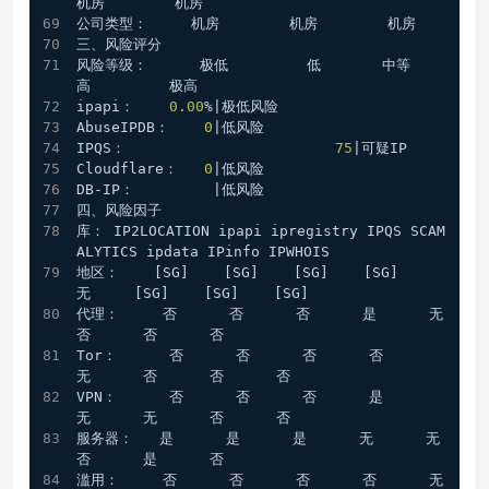
机房        机房    
公司类型：     机房        机房        机房    
三、风险评分
风险等级：      极低         低       中等       
高         极高
ipapi：    
0.00
%|极低风险
AbuseIPDB：    
0
|低风险
IPQS：                        
75
|可疑IP
Cloudflare：   
0
|低风险
DB-IP：         |低风险
四、风险因子
库： IP2LOCATION ipapi ipregistry IPQS SCAM
ALYTICS ipdata IPinfo IPWHOIS
地区：    [SG]    [SG]    [SG]    [SG]     
无     [SG]    [SG]    [SG]
代理：     否      否      否      是      无      
否      否      否 
Tor：      否      否      否      否      
无      否      否      否 
VPN：      否      否      否      是      
无      无      否      否 
服务器：   是      是      是      无      无      
否      是      否 
滥用：     否      否      否      否      无      