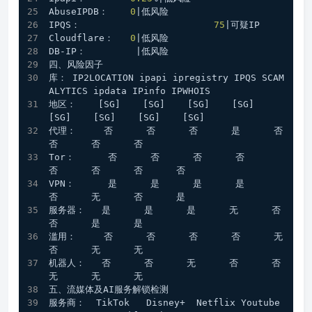
AbuseIPDB：    
0
|低风险
IPQS：                        
75
|可疑IP
Cloudflare：   
0
|低风险
DB-IP：         |低风险
四、风险因子
库： IP2LOCATION ipapi ipregistry IPQS SCAM
ALYTICS ipdata IPinfo IPWHOIS
地区：    [SG]    [SG]    [SG]    [SG]    
[SG]    [SG]    [SG]    [SG]
代理：     否      否      否      是      否      
否      否      否 
Tor：      否      否      否      否      
否      否      否      否 
VPN：      是      是      是      是      
否      无      否      是 
服务器：   是      是      是      无      否      
否      是      是 
滥用：     否      否      否      否      无      
否      无      无 
机器人：   否      否      无      否      否      
无      无      无 
五、流媒体及AI服务解锁检测
服务商：  TikTok   Disney+  Netflix Youtube  