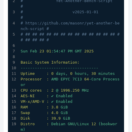
#              Yet-Another-Bench-Script              
#
#                     v2025-01-01                    
#
# https://github.com/masonr/yet-another-be
nch-script #
# ## ## ## ## ## ## ## ## ## ## ## ## ## #
# ## ## ## #
Sun
Feb
23
01
:54:47
PM
GMT
2025
Basic System Information:
---------------------------------
Uptime     :
0
days,
0
hours,
30
minutes
Processor  :
AMD
EPYC
7C13
64
-Core
Process
or
CPU cores  :
2
@
1996.250 
MHz
AES-NI     :
✔
Enabled
VM-x/AMD-V :
✔
Enabled
RAM        :
3.8
GiB
Swap       :
4.0
GiB
Disk       :
39.9
GiB
Distro     :
Debian
GNU/Linux
12
(bookwor
m)