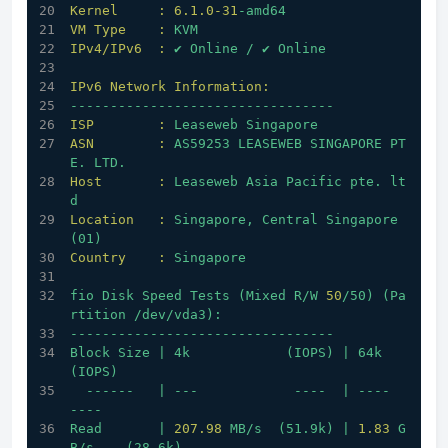
Kernel     :
6.1
.0
-31
-amd64
VM Type    :
KVM
IPv4/IPv6  :
✔
Online
/
✔
Online
IPv6 Network Information:
---------------------------------
ISP        :
Leaseweb
Singapore
ASN        :
AS59253
LEASEWEB
SINGAPORE
PT
E.
LTD.
Host       :
Leaseweb
Asia
Pacific
pte.
lt
d
Location   :
Singapore,
Central
Singapore
(01)
Country    :
Singapore
fio
Disk
Speed
Tests
(Mixed
R/W
50
/50)
(Pa
rtition
/dev/vda3):
---------------------------------
Block
Size
|
4k
(IOPS)
|
64k
(IOPS)
------
|
---
----
|
----
----
Read
|
207.98
MB/s
(51.9k)
|
1.83
G
B/s
(28.6k)