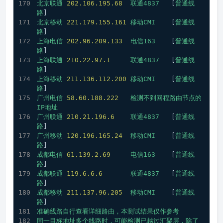
北京联通
202.106
.195
.68
联通4837
   [
普通线
路
] 
北京移动
221.179
.155
.161
移动CMI
    [
普通线
路
] 
上海电信
202.96
.209
.133
电信163
    [
普通线
路
] 
上海联通
210.22
.97
.1
联通4837
   [
普通线
路
] 
上海移动
211.136
.112
.200
移动CMI
    [
普通线
路
] 
广州电信
58.60
.188
.222
检测不到回程路由节点的
IP地址
广州联通
210.21
.196
.6
联通4837
   [
普通线
路
] 
广州移动
120.196
.165
.24
移动CMI
    [
普通线
路
] 
成都电信
61.139
.2
.69
电信163
    [
普通线
路
] 
成都联通
119.6
.6
.6
联通4837
   [
普通线
路
] 
成都移动
211.137
.96
.205
移动CMI
    [
普通线
路
] 
准确线路自行查看详细路由，本测试结果仅作参考
同一目标地址多个线路时，可能检测已越过汇聚层，除了