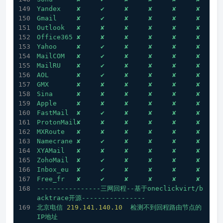
Yandex
✘
✔
✘
✘
✘
✘
Gmail
✘
✔
✘
✘
✘
✘
Outlook
✘
✘
✘
✘
✘
✘
Office365
✘
✘
✘
✘
✘
✘
Yahoo
✘
✔
✘
✘
✘
✘
MailCOM
✘
✔
✘
✘
✘
✘
MailRU
✘
✔
✘
✘
✘
✘
AOL
✘
✔
✘
✘
✘
✘
GMX
✘
✘
✘
✘
✘
✘
Sina
✘
✘
✘
✘
✘
✘
Apple
✘
✘
✘
✘
✘
✘
FastMail
✘
✔
✘
✘
✘
✘
ProtonMail✘
✘
✘
✘
✘
✘
MXRoute
✘
✘
✘
✘
✘
✘
Namecrane
✘
✔
✘
✘
✘
✘
XYAMail
✘
✘
✘
✘
✘
✘
ZohoMail
✘
✔
✘
✘
✘
✘
Inbox_eu
✘
✔
✘
✘
✘
✘
Free_fr
✘
✔
✘
✘
✘
✘
----------------三网回程--基于oneclickvirt/b
acktrace开源----------------
北京电信
219.141
.140
.10
检测不到回程路由节点的
IP地址