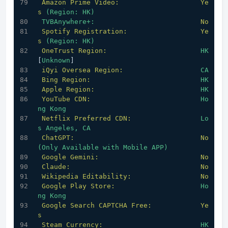
Amazon Prime Video:
Ye
s
(Region:
HK)
TVBAnywhere+:
No
Spotify Registration:
Ye
s
(Region:
HK)
OneTrust Region:
HK
[
Unknown
]
iQyi Oversea Region:
CA
Bing Region:
HK
Apple Region:
HK
YouTube CDN:
Ho
ng
Kong
Netflix Preferred CDN:
Lo
s
Angeles,
CA
ChatGPT:
No
(Only
Available
with
Mobile
APP)
Google Gemini:
No
Claude:
No
Wikipedia Editability:
No
Google Play Store:
Ho
ng
Kong
Google Search CAPTCHA Free:
Ye
s
Steam Currency:
HK