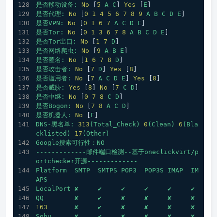
是否移动设备:
No
 [
5
A
C
] 
Yes
 [
E
]
是否代理:
No
 [
0
1
4
5
6
7
8
9
A
B
C
D
E
] 
是否VPN:
No
 [
0
1
6
7
A
C
D
E
] 
是否Tor:
No
 [
0
1
3
6
7
8
A
B
C
D
E
] 
是否Tor出口:
No
 [
1
7
D
] 
是否网络爬虫:
No
 [
9
A
B
E
] 
是否匿名:
No
 [
1
6
7
8
D
] 
是否攻击者:
No
 [
7
D
] 
Yes
 [
8
]
是否滥用者:
No
 [
7
A
C
D
E
] 
Yes
 [
8
]
是否威胁:
Yes
 [
8
] 
No
 [
7
C
D
]
是否中继:
No
 [
0
7
8
C
D
] 
是否Bogon:
No
 [
7
8
A
C
D
] 
是否机器人:
No
 [
E
] 
DNS-黑名单:
313
(Total_Check)
0
(Clean)
6
(Bla
cklisted)
17
(Other)
Google搜索可行性：NO
-------------邮件端口检测--基于oneclickvirt/p
ortchecker开源-------------
Platform
SMTP
SMTPS
POP3
POP3S
IMAP
IM
APS
LocalPort
✘
✔
✔
✔
✔
✔
QQ
✘
✔
✘
✘
✘
✘
163
✘
✔
✘
✘
✘
✘
Sohu
✘
✔
✘
✘
✘
✘