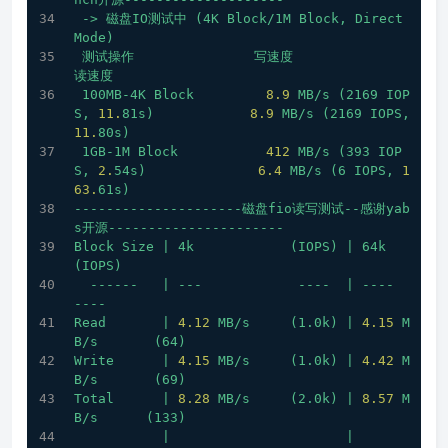
->
磁盘IO测试中
(4K
Block/1M
Block,
Direct
Mode)
测试操作
写速度
读速度
100MB-4K
Block
8.9
MB/s
(2169
IOP
S,
11.
81s)
8.9
MB/s
(2169
IOPS,
11.
80s)
1GB-1M
Block
412
MB/s
(393
IOP
S,
2.
54s)
6.4
MB/s
(6
IOPS,
1
63.
61s)
---------------------磁盘fio读写测试--感谢yab
s开源----------------------
Block
Size
|
4k
(IOPS)
|
64k
(IOPS)
------
|
---
----
|
----
----
Read
|
4.12
MB/s
(1.0k)
|
4.15
M
B/s
(64)
Write
|
4.15
MB/s
(1.0k)
|
4.42
M
B/s
(69)
Total
|
8.28
MB/s
(2.0k)
|
8.57
M
B/s
(133)
|
|