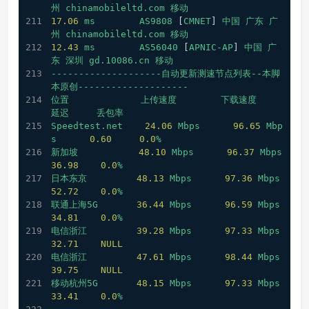
州
chinamobileltd.com
移动
17.06
ms
AS9808
 [
CMNET
] 
中国
广东
广
州
chinamobileltd.com
移动
12.43
ms
AS56040
 [
APNIC-AP
] 
中国
广
东
深圳
gd.10086.cn
移动
--------------------自动更新测速节点列表--本脚
本原创--------------------
位置
上传速度
下载速度
延迟
丢包率
Speedtest.net
24.06
Mbps
96.65
Mbp
s
0.60
0.0
%
新加坡
48.10
Mbps
96.37
Mbps
36.98
0.0
%
日本东京
48.13
Mbps
97.36
Mbps
52.72
0.0
%
联通上海5G
36.44
Mbps
96.59
Mbps
34.81
0.0
%
电信浙江
39.28
Mbps
97.33
Mbps
32.71
NULL
电信浙江
47.61
Mbps
98.44
Mbps
39.75
NULL
移动杭州5G
48.15
Mbps
97.33
Mbps
33.41
0.0
%