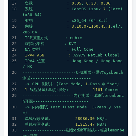
负载
:
0.05
,
0.33
,
0.36
系统
:
CentOS
Linux
7
(Core)
(x86_64)
架构
:
x86_64
(64
Bit)
内核
:
3.10
.0
-1160.45
.1
.el7.
x86_64
TCP加速方式
:
cubic
虚拟化架构
:
KVM
NAT类型
:
Full
Cone
IPV4 ASN          :
AS979
NetLab
Global
IPV4
位置
:
Hong
Kong
/
Hong
Kong
/
HK
----------------------CPU测试--通过sysbench
测试-------------------------
->
CPU
测试中
(Fast
Mode,
1
-Pass
@
5sec)
1
线程测试(单核)得分:
1161 
Scores
---------------------内存测试--感谢lemonbenc
h开源-----------------------
->
内存测试
Test
(Fast
Mode,
1
-Pass
@
5se
c)
单线程读测试:
28986.30
MB/s
单线程写测试:
11315.47
MB/s
------------------磁盘dd读写测试--感谢lemonbe
nch开源--------------------