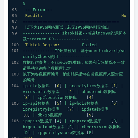
D
---Forum---
Reddit:
No
=======================================
以下为IPV6网络测试，若无IPV6网络则无输出
---------------TikTok解锁--感谢lmc999的源脚本
及fscarmen
PR--------------
Tiktok Region:
Failed
-------------IP质量检测--基于oneclickvirt/se
curityCheck使用-------------
数据仅作参考，不代表100%准确，如果和实际情况不一致
请手动查询多个数据库比对
以下为各数据库编号，输出结果后将自带数据库来源对应
的编号
ipinfo数据库
  [
0
] 
|
scamalytics数据库
 [
1
] 
|
virustotal数据库
   [
2
] 
|
abuseipdb数据库
[
3
] 
|
ip2location数据库
    [
4
]
ip-api数据库
  [
5
] 
|
ipwhois数据库
     [
6
] 
|
ipregistry数据库
   [
7
] 
|
ipdata数据库
[
8
] 
|
db-ip数据库
          [
9
]
ipapiis数据库
 [
A
] 
|
ipapicom数据库
    [
B
] 
|
bigdatacloud数据库
 [
C
] 
|
cheervision数据库
[
D
] 
|
ipqualityscore数据库
 [
E
]