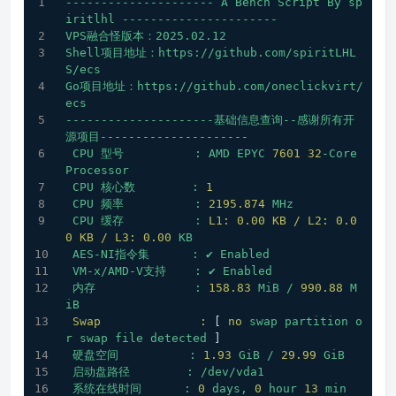
---------------------
A
Bench
Script
By
sp
iritlhl
----------------------
VPS融合怪版本：2025.02.12
Shell项目地址：https://github.com/spiritLHL
S/ecs
Go项目地址：https://github.com/oneclickvirt/
ecs
---------------------基础信息查询--感谢所有开
源项目---------------------
CPU
型号
:
AMD
EPYC
7601 
32
-Core
Processor
CPU
核心数
:
1
CPU
频率
:
2195.874 
MHz
CPU
缓存
:
L1: 0.00 KB / L2: 0.0
0 KB / L3:
0.00
KB
AES-NI指令集
:
✔
Enabled
VM-x/AMD-V支持
:
✔
Enabled
内存
:
158.83
MiB
/
990.88
M
iB
Swap              :
 [ 
no
swap
partition
o
r
swap
file
detected
 ]
硬盘空间
:
1.93
GiB
/
29.99
GiB
启动盘路径
:
/dev/vda1
系统在线时间
:
0
days,
0
hour
13
min