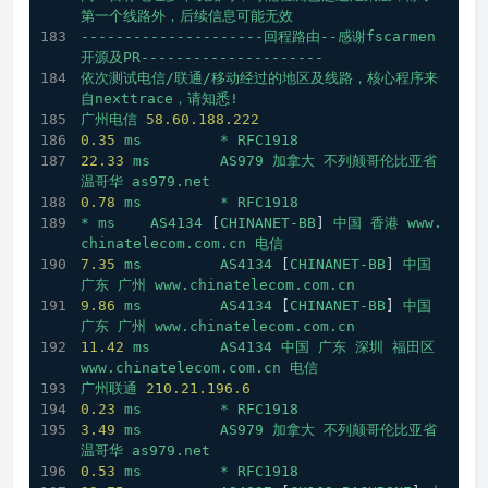
第一个线路外，后续信息可能无效
---------------------回程路由--感谢fscarmen
开源及PR---------------------
依次测试电信/联通/移动经过的地区及线路，核心程序来
自nexttrace，请知悉!
广州电信
58.60
.188
.222
0.35
ms
*
RFC1918
22.33
ms
AS979
加拿大
不列颠哥伦比亚省
温哥华
as979.net
0.78
ms
*
RFC1918
*
ms
AS4134
 [
CHINANET-BB
] 
中国
香港
www.
chinatelecom.com.cn
电信
7.35
ms
AS4134
 [
CHINANET-BB
] 
中国
广东
广州
www.chinatelecom.com.cn
9.86
ms
AS4134
 [
CHINANET-BB
] 
中国
广东
广州
www.chinatelecom.com.cn
11.42
ms
AS4134
中国
广东
深圳
福田区
www.chinatelecom.com.cn
电信
广州联通
210.21
.196
.6
0.23
ms
*
RFC1918
3.49
ms
AS979
加拿大
不列颠哥伦比亚省
温哥华
as979.net
0.53
ms
*
RFC1918