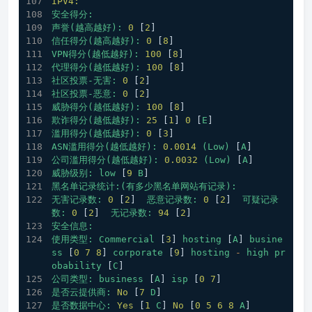
IPV4:
安全得分:
声誉(越高越好):
0
 [
2
] 
信任得分(越高越好):
0
 [
8
] 
VPN得分(越低越好):
100
 [
8
]
代理得分(越低越好):
100
 [
8
] 
社区投票-无害:
0
 [
2
] 
社区投票-恶意:
0
 [
2
] 
威胁得分(越低越好):
100
 [
8
] 
欺诈得分(越低越好):
25
 [
1
] 
0
 [
E
]
滥用得分(越低越好):
0
 [
3
] 
ASN滥用得分(越低越好):
0.0014
(Low)
 [
A
] 
公司滥用得分(越低越好):
0.0032
(Low)
 [
A
] 
威胁级别:
low
 [
9
B
]
黑名单记录统计:(有多少黑名单网站有记录):
无害记录数:
0
 [
2
]  
恶意记录数:
0
 [
2
]  
可疑记录
数:
0
 [
2
]  
无记录数:
94
 [
2
]  
安全信息:
使用类型:
Commercial
 [
3
] 
hosting
 [
A
] 
busine
ss
 [
0
7
8
] 
corporate
 [
9
] 
hosting
-
high
pr
obability
 [
C
]
公司类型:
business
 [
A
] 
isp
 [
0
7
]
是否云提供商:
No
 [
7
D
] 
是否数据中心:
Yes
 [
1
C
] 
No
 [
0
5
6
8
A
]