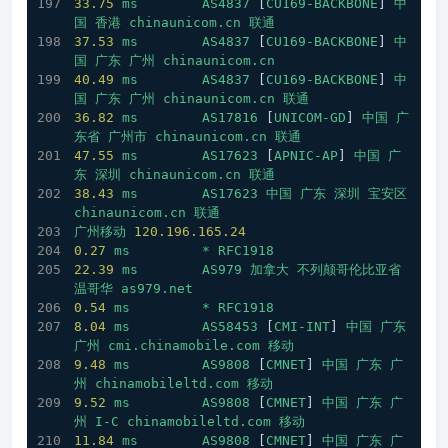
33.75
ms
AS4837
 [
CU169-BACKBONE
] 
中
国
香港
chinaunicom.cn
联通
37.53
ms
AS4837
 [
CU169-BACKBONE
] 
中
国
广东
广州
chinaunicom.cn
40.49
ms
AS4837
 [
CU169-BACKBONE
] 
中
国
广东
广州
chinaunicom.cn
联通
36.82
ms
AS17816
 [
UNICOM-GD
] 
中国
广
东省
广州市
chinaunicom.cn
联通
47.55
ms
AS17623
 [
APNIC-AP
] 
中国
广
东
深圳
chinaunicom.cn
联通
38.43
ms
AS17623
中国
广东
深圳
宝安区
chinaunicom.cn
联通
广州移动
120.196
.165
.24
0.27
ms
*
RFC1918
22.39
ms
AS979
加拿大
不列颠哥伦比亚省
温哥华
as979.net
0.54
ms
*
RFC1918
8.04
ms
AS58453
 [
CMI-INT
] 
中国
广东
广州
cmi.chinamobile.com
移动
9.48
ms
AS9808
 [
CMNET
] 
中国
广东
广
州
chinamobileltd.com
移动
9.52
ms
AS9808
 [
CMNET
] 
中国
广东
广
州
I-C
chinamobileltd.com
移动
11.84
ms
AS9808
 [
CMNET
] 
中国
广东
广