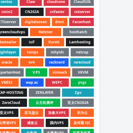
centos
Claw
cloudcone
CloudSilk
cmin2
CN2GIA
cnfaster
cstserver
CTSserver
digitalocean
dmit
Faconhost
greencloudvps
Hetzner
hosthatch
Hostsailor
isif
Kuroit
Lamhosting
lightlayer
locvps
mhyidc
netcup
oracle
ovh
racknerd
rarecloud
SpartanHost
V.PS
virmach
VKVM
VMISS
wap.ac
WEPC
yvgs
ZAP-HOSTING
ZENLAYER
Zgo
ZoroCloud
云主机测评
亚太CN2GIA
亚太VPS
亚马逊云
加拿大VPS
华为云
台湾省VPS
咸鱼云
国内VPS
圣何塞 SJC
大流量VPS
大盘鸡
大硬盘VPS
巴西圣保罗