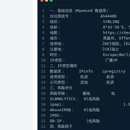
一、基础信息（Maxmind 数据库）
自治系统号：            AS44486
组织：                  SYNLINQ
坐标：                  8°43′56″E, 
地图：                  https://chec
城市：                  黑森州, Offen
使用地：                [DE]德国, [E
注册地：                [CH]瑞士
时区：                  Europe/Berl
IP类型：                 广播IP 
二、IP类型属性
数据库：      IPinfo    ipregistry   
使用类型：     机房        机房       
公司类型：     其他        机房      
三、风险评分
风险等级：      极低         低      
SCAMALYTICS：  0|低风险
ipapi：                         1
AbuseIPDB：    0|低风险
IPQS：                            
DB-IP：         |低风险
四、风险因子