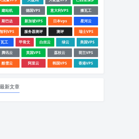
建站机
德国VPS
意大利VPS
搬瓦工
斯巴达
新加坡VPS
日本vps
星河云
智利VPS
服务器测评
测评
瑞士VPS
瓦工
甲骨文
白丝云
绿云
美国VPS
腾讯云
英国VPS
荔枝云
荷兰VPS
酷雪云
阿里云
韩国VPS
香港VPS
最新文章