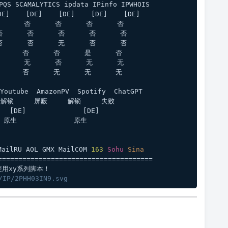
PQS SCAMALYTICS ipdata IPinfo IPWHOIS
E]    [DE]    [DE]    [DE]    [DE]
      否      否      否      否 
否      否      否      否      否 
否      否      无      否      否 
     否      否      是      否 
      无      否      无      无 
     否      无      无      无 
outube  AmazonPV  Spotify  ChatGPT 
 解锁     屏蔽     解锁     失败   
  [DE]              [DE]            
原生              原生            
ailRU AOL GMX MailCOM 
163
Sohu
Sina
======================================
用xy系列脚本！ 
/IP/2PHH03IN9.svg