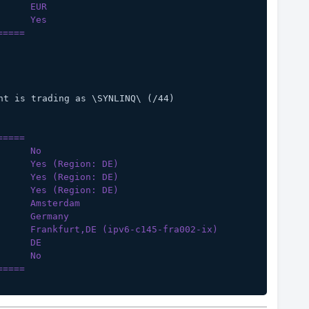
      EUR
      Yes
=====
t is trading as \SYNLINQ\ (/44)
=====
      No
      Yes (Region: DE)
      Yes (Region: DE)
      Yes (Region: DE)
      Amsterdam 
      Germany
       Frankfurt,DE (ipv6-c145-fra002-ix)
      DE
      No
=====