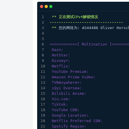
** 正在测试IPv4解锁情况 
--------------------------------
 **
 您的网络为: AS44486 Oliver Horsch
============[ Multination ]=======
 Dazn:                            
 HotStar:                         
 Disney+:                         
 Netflix:                         
 YouTube Premium:                 
 Amazon Prime Video:              
 TVBAnywhere+:                    
 iQyi Oversea:                    
 Bilibili Anime:                 
 Viu.com:                         
 Tiktok:                          
 YouTube CDN:                    
 Google Location:                 
 Netflix Preferred CDN:          
 Spotify Region:                  