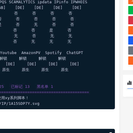
PQS SCAMALYTICS ipdata IPinfo IPWHOIS
B]    [DE]    [DE]    [DE]    [DE]
      否      否      否      否 
否      否      否      否      否 
是      否      无      否      否 
     否      否      是      否 
      无      否      无      无 
     否      无      无      无 
outube  AmazonPV  Spotify  ChatGPT 
解锁     解锁     解锁     解锁   
  [DE]     [DE]     [DE]     [DE]   
  原生     原生     原生     原生   
5   已标记 13   黑名单 1
======================================
使用xy系列脚本！ 
IP/1A15SDP7Y.svg