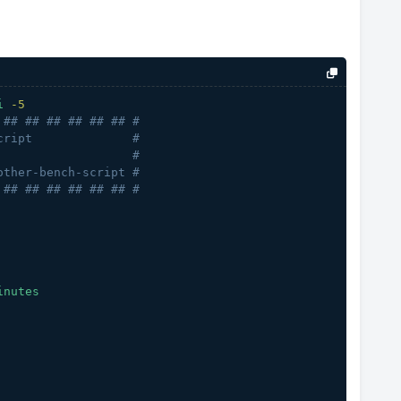
i
-5
 ## ## ## ## ## ## #
cript              #
                   #
other-bench-script #
 ## ## ## ## ## ## #
inutes