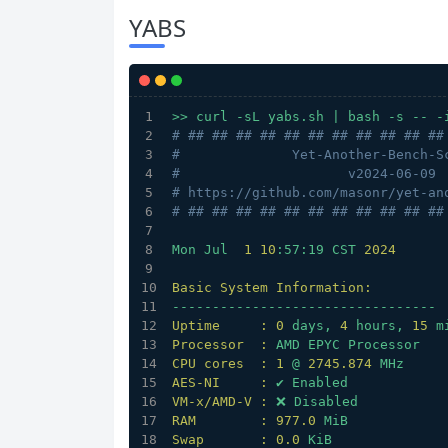
YABS
>>
curl
-sL
yabs.sh
|
bash
-s
--
-
# ## ## ## ## ## ## ## ## ## ## ##
#              Yet-Another-Bench-S
#                     v2024-06-09 
# https://github.com/masonr/yet-an
# ## ## ## ## ## ## ## ## ## ## ##
Mon
Jul
1
10
:57:19
CST
2024
Basic System Information:
---------------------------------
Uptime     :
0
days,
4
hours,
15
m
Processor  :
AMD
EPYC
Processor
CPU cores  :
1
@
2745.874 
MHz
AES-NI     :
✔
Enabled
VM-x/AMD-V :
❌
Disabled
RAM        :
977.0
MiB
Swap       :
0.0
KiB