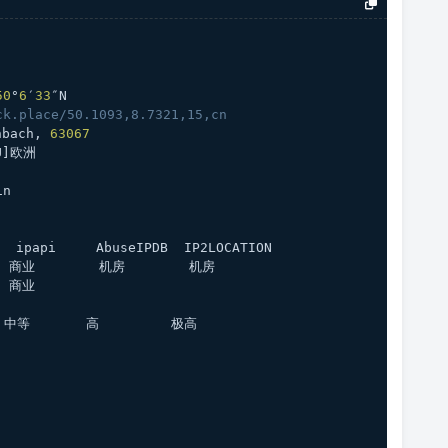
50
°
6
′
33
″N
ck.place/50.1093,8.7321,15,cn
bach, 
63067
U]欧洲
in
 ipapi     AbuseIPDB  IP2LOCATION 
 商业        机房        机房    
  商业    
 中等       高         极高