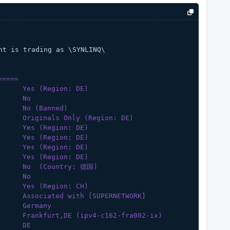
t is trading as \SYNLINQ\
=====
      Yes (Region: DE)
      No
      No (Banned)
      Originals Only (Region: DE)
      Yes (Region: DE)
      Yes (Region: DE)
      Yes (Region: DE)
      Yes (Region: DE)
       No  (Country: 德国)
      No
      Yes (Region: CH)
       Associated with [SUPERNETWORK]
      Germany
       Frankfurt,DE (ipv4-c162-fra002-ix)
      DE