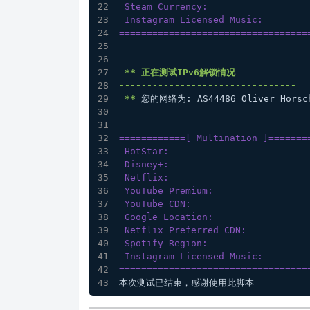
 Steam Currency:                  
 Instagram Licensed Music:        
==================================
** 正在测试IPv6解锁情况 
--------------------------------
 **
 您的网络为: AS44486 Oliver Horsch
============[ Multination ]=======
 HotStar:                         
 Disney+:                         
 Netflix:                         
 YouTube Premium:                 
 YouTube CDN:                     
 Google Location:                 
 Netflix Preferred CDN:          
 Spotify Region:                  
 Instagram Licensed Music:        
==================================
本次测试已结束，感谢使用此脚本