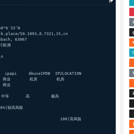
50°6′33″N
k.place/50.1093,8.7321,15,cn
bach, 63067
U]欧洲
in
 ipapi     AbuseIPDB  IP2LOCATION 
 商业        机房        机房    
  商业    
 中等       高         极高
.56%|较高风险
                          100|高风险