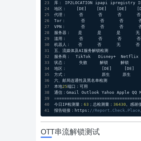
库： IP2LOCATION ipapi ipregistry I
地区：    [DE]    [DE]    [DE]    [D
代理：     否      否      否      否
Tor：      否      否      否      
VPN：      否      否      否      
服务器：   是      是      是      无 
滥用：     否      否      否      否
机器人：   否      否      无      否 
五、流媒体及AI服务解锁检测
服务商：  TikTok   Disney+  Netflix Y
状态：     失败     解锁     解锁    
地区：              [DE]     [DE]   
方式：              原生     原生     
六、邮局连通性及黑名单检测
本地
25
端口：可用
通信：Gmail Outlook Yahoo Apple QQ M
=
=================================
今日IP检测量：
63
；总检测量：
36430
。感谢使
报告链接：https:
//Report.Check.Place
OTT串流解锁测试