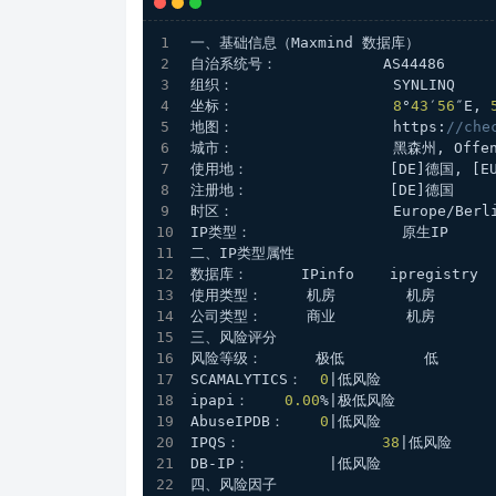
一、基础信息（Maxmind 数据库）
自治系统号：            AS44486
组织：                  SYNLINQ
坐标：                  
8
°
43
′
56
″E, 
地图：                  https:
//che
城市：                  黑森州, Offen
使用地：                [DE]德国, [E
注册地：                [DE]德国
时区：                  Europe/Berl
IP类型：                 原生IP 
二、IP类型属性
数据库：      IPinfo    ipregistry   
使用类型：     机房        机房       
公司类型：     商业        机房      
三、风险评分
风险等级：      极低         低      
SCAMALYTICS：  
0
|低风险
ipapi：    
0.00
%|极低风险
AbuseIPDB：    
0
|低风险
IPQS：                
38
|低风险
DB-IP：         |低风险
四、风险因子