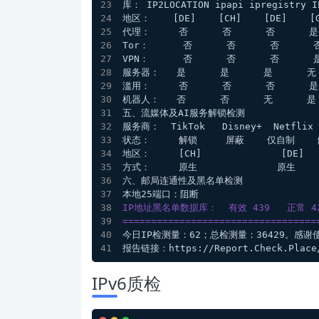
库： IP2LOCATION ipapi ipregistry I
地区：    [DE]    [CH]    [DE]    [G
代理：     否      否      否      是
Tor：      否      否      否      
VPN：      否      否      否      
服务器：   是      是      是      无 
滥用：     否      否      否      是
机器人：   否      否      无      是 
五、流媒体及AI服务解锁检测
服务商：  TikTok   Disney+  Netflix Y
状态：     解锁     屏蔽    仅自制    
地区：     [CH]              [DE]   
方式：     原生              原生   
六、邮局连通性及黑名单检测
本地25端口：阻断
IP地址黑名单数据库：  有效 439   正常 42
==================================
今日IP检测量：62；总检测量：36429。感谢
报告链接：https://Report.Check.Place/
IPv6质检