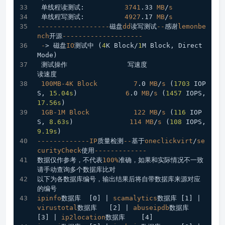
 单线程读测试:          
3741
.33
MB
/
s
 单线程写测试:          
4927
.17
MB
/
s
------------------
磁盘
dd
读写测试
--
感谢
lemonbe
nch
开源
--------------------
-
> 磁盘
IO
测试中 (
4
K Block/
1
M Block, Direct 
Mode)
 测试操作               写速度                                  
读速度
100MB-4K
Block
7
.0
MB
/
s
 (
1703
 IOP
S, 
15.04s
)            
6
.0
MB
/
s
 (
1457
 IOPS, 
17.56s
)
1GB-1M
Block
122
MB
/
s
 (
116
 IOP
S, 
8.63s
)              
114
MB
/
s
 (
108
 IOPS, 
9.19s
)
-------------IP
质量检测
--
基于
oneclickvirt
/
se
curityCheck
使用
-------------
数据仅作参考，不代表
100%
准确，如果和实际情况不一致
请手动查询多个数据库比对
以下为各数据库编号，输出结果后将自带数据库来源对应
的编号
ipinfo
数据库  
[0]
 | 
scamalytics
数据库 
[1]
 | 
virustotal
数据库   
[2]
 | 
abuseipdb
数据库   
[3]
 | 
ip2location
数据库    
[4]