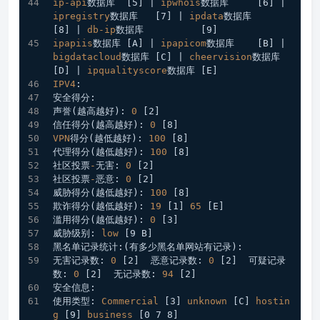
ip-api
数据库  
[5]
 | 
ipwhois
数据库     
[6]
 | 
ipregistry
数据库   
[7]
 | 
ipdata
数据库      
[8]
 | 
db-ip
数据库          
[9]
ipapiis
数据库 
[A]
 | 
ipapicom
数据库    
[B]
 | 
bigdatacloud
数据库 
[C]
 | 
cheervision
数据库 
[D]
 | 
ipqualityscore
数据库 
[E]
IPV4
:
安全得分:
声誉(越高越好): 
0
[2]
信任得分(越高越好): 
0
[8]
VPN
得分(越低越好): 
100
[8]
代理得分(越低越好): 
100
[8]
社区投票
-
无害: 
0
[2]
社区投票
-
恶意: 
0
[2]
威胁得分(越低越好): 
100
[8]
欺诈得分(越低越好): 
19
[1]
65
[E]
滥用得分(越低越好): 
0
[3]
威胁级别: 
low
[9 B]
黑名单记录统计:(有多少黑名单网站有记录):
无害记录数: 
0
[2]
  恶意记录数: 
0
[2]
  可疑记录
数: 
0
[2]
  无记录数: 
94
[2]
安全信息:
使用类型: 
Commercial
[3]
unknown
[C]
hostin
g
[9]
business
[0 7 8]