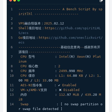
---------------------
A
Bench
Script
By
sp
iritlhl
----------------------
VPS
融合怪版本：
2025
.02
.12
Shell
项目地址：
https
:
//github.com/spiritLHL
S/ecs
Go
项目地址：
https
:
//github.com/oneclickvirt/
ecs
---------------------
基础信息查询
--
感谢所有开
源项目
---------------------
CPU
 型号          : 
Intel
(R) 
Xeon
(R) 
Plat
inum
CPU
 核心数        : 
2
CPU
 频率          : 
2499
.998
MHz
CPU
 缓存          : 
L1
: 
64
.00
KB
 / 
L2
: 
1
.
00
MB
 / 
L3
: 
33
.00
MB
AES-NI
指令集      : ✔ 
Enabled
VM-x
/
AMD-V
支持    : ❌ 
Disabled
 内存              : 
112
.97
MiB
 / 
439
.20
M
iB
Swap
              : 
[ no swap partition o
r swap file detected ]