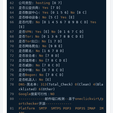
公司类型: 
hosting
[0 7]
是否云提供商: 
Yes
[7 D]
是否数据中心: 
Yes
[0 1 5 6]
No
[8 C]
是否移动设备: 
No
[5 C]
Yes
[E]
是否代理: 
No
[0 1 4 5 6 7 8 9 B C D]
Yes
[E]
是否
VPN
: 
Yes
[E]
No
[0 1 6 7 C D]
是否
Tor
: 
No
[0 1 3 6 7 8 B C D E]
是否
Tor
出口: 
No
[1 7 D]
是否网络爬虫: 
No
[9 B E]
是否匿名: 
No
[1 6 7 8 D]
是否攻击者: 
No
[7 8 D]
是否滥用者: 
No
[7 8 C D E]
是否威胁: 
No
[7 8 C D]
是否中继: 
No
[0 7 8 C D]
是否
Bogon
: 
No
[7 8 C D]
是否机器人: 
No
[E]
DNS-
黑名单: 
313
(Total_Check) 
0
(Clean) 
4
(Bla
cklisted) 
6
(Other)
Google
搜索可行性：
NO
-------------
邮件端口检测
--
基于
oneclickvirt
/
p
ortchecker
开源
-------------
Platform
SMTP
SMTPS
POP3
POP3S
IMAP
IM