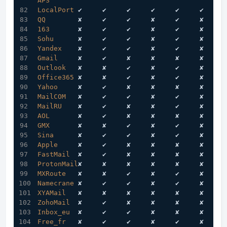
APS
LocalPort
 ✔     ✔     ✔     ✔     ✔     ✔
QQ
        ✘     ✔     ✔     ✘     ✔     ✘
163
       ✘     ✔     ✔     ✘     ✔     ✘
Sohu
      ✘     ✔     ✔     ✘     ✔     ✘
Yandex
    ✘     ✔     ✔     ✘     ✔     ✘
Gmail
     ✘     ✔     ✘     ✘     ✘     ✘
Outlook
   ✘     ✘     ✔     ✘     ✔     ✘
Office365
 ✘     ✘     ✔     ✘     ✔     ✘
Yahoo
     ✘     ✔     ✘     ✘     ✘     ✘
MailCOM
   ✘     ✔     ✔     ✘     ✔     ✘
MailRU
    ✘     ✔     ✘     ✘     ✔     ✘
AOL
       ✘     ✔     ✘     ✘     ✘     ✘
GMX
       ✘     ✘     ✔     ✘     ✔     ✘
Sina
      ✘     ✔     ✔     ✘     ✔     ✘
Apple
     ✘     ✔     ✘     ✘     ✘     ✘
FastMail
  ✘     ✔     ✘     ✘     ✘     ✘
ProtonMail
✘     ✘     ✘     ✘     ✘     ✘
MXRoute
   ✘     ✘     ✔     ✘     ✔     ✘
Namecrane
 ✘     ✔     ✔     ✘     ✔     ✘
XYAMail
   ✘     ✘     ✘     ✘     ✘     ✘
ZohoMail
  ✘     ✔     ✘     ✘     ✘     ✘
Inbox_eu
  ✘     ✔     ✔     ✘     ✘     ✘
Free_fr
   ✘     ✔     ✔     ✘     ✔     ✘