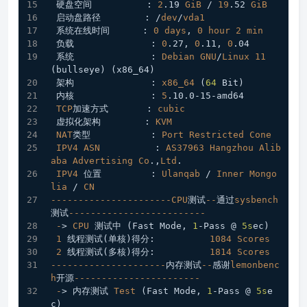
 硬盘空间          : 
2
.19
GiB
 / 
19
.52
GiB
 启动盘路径        : /
dev
/
vda1
 系统在线时间      : 
0
days
, 
0
hour
2
min
 负载              : 
0
.27
, 
0
.11
, 
0
.04
 系统              : 
Debian
GNU
/
Linux
11
(bullseye) (x86_64)
 架构              : 
x86_64
 (
64
 Bit)
 内核              : 
5
.10
.0-15-amd64
TCP
加速方式       : 
cubic
 虚拟化架构        : 
KVM
NAT
类型           : 
Port
Restricted
Cone
IPV4
ASN
          : 
AS37963
Hangzhou
Alib
aba
Advertising
Co
.,
Ltd
.
IPV4
 位置         : 
Ulanqab
 / 
Inner
Mongo
lia
 / 
CN
----------------------CPU
测试
--
通过
sysbench
测试
-------------------------
-
> 
CPU
 测试中 (Fast Mode, 
1
-Pass @ 
5s
ec)
1
 线程测试(单核)得分:          
1084
Scores
2
 线程测试(多核)得分:          
1814
Scores
---------------------
内存测试
--
感谢
lemonbenc
h
开源
-----------------------
-
> 内存测试 
Test
 (Fast Mode, 
1
-Pass @ 
5s
e
c)