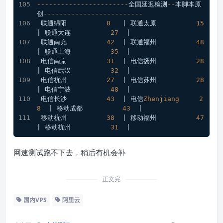
-----------------------
全国延迟检测
--
本脚本原
创
-------------------------
 联通绵阳          
0
   | 联通太原          
15
| 联通大连          
27
  |
 联通南充          
42
  | 联通福州          
48
| 联通上海          
35
  |
 电信南京          
31
  | 电信扬州          
28
| 电信武汉          
32
  |
 电信杭州          
27
  | 电信苏州          
28
| 电信宁波          
48
  |
 电信长沙          
43
  | 电信
Zhenjiang
2
8
  | 移动成都          
43
  |
 移动杭州          
38
  | 移动福州          
47
| 移动杭州          
31
  |
网速测试跑不下去，稍后有机会补
正文完
国内VPS
阿里云