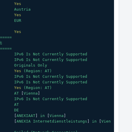
Yes
Austria
Yes
EUR
Yes
=====
出
=====
IPv6
Is
Not
Currently
Supported
IPv6
Is
Not
Currently
Supported
Originals
Only
Yes
(Region:
AT)
IPv6
Is
Not
Currently
Supported
IPv6
Is
Not
Currently
Supported
Yes
(Region:
AT)
AT
 [
Vienna
]
IPv6
Is
Not
Currently
Supported
AT
DE
				[
ANEXIAAT
] 
in
 [
Vienna
]
			[
ANEXIA
Internetdienstleistungs
] 
in
 [
Vien