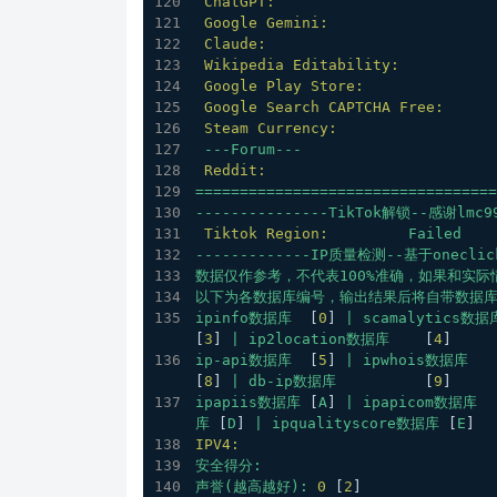
ChatGPT:
Google Gemini:
Claude:
Wikipedia Editability:
Google Play Store:
Google Search CAPTCHA Free:
Steam Currency:
---Forum---
Reddit:
==================================
---------------TikTok解锁--感谢lmc
Tiktok Region:
Failed
-------------IP质量检测--基于oneclick
数据仅作参考，不代表100%准确，如果和实
以下为各数据库编号，输出结果后将自带数据
ipinfo数据库
  [
0
] 
|
scamalytics数据
[
3
] 
|
ip2location数据库
    [
4
]
ip-api数据库
  [
5
] 
|
ipwhois数据库
   
[
8
] 
|
db-ip数据库
          [
9
]
ipapiis数据库
 [
A
] 
|
ipapicom数据库
  
库
 [
D
] 
|
ipqualityscore数据库
 [
E
]
IPV4:
安全得分:
声誉(越高越好):
0
 [
2
] 