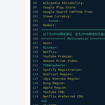
Wikipedia Editability:
Google Play Store:
Google Search CAPTCHA Free:
Steam Currency:
---Forum---
Reddit:
==================================
以下为IPV6网络测试，若无IPV6网络则无输
============[
Multination
]=======
Dazn:
Disney+:
Netflix:
YouTube Premium:
Amazon Prime Video:
TVBAnywhere+:
Spotify Registration:
OneTrust Region:
iQyi Oversea Region:
Bing Region:
Apple Region:
YouTube CDN:
Netflix Preferred CDN:
na
]