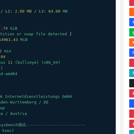
 / L2: 2.00 MB / L3:
64.00
MB
7.74
GiB
tition
or
swap
file
detected
 ]
14961.43
MiB
2
min
.04
nux
11
(bullseye)
(x86_64)
t)
ud-amd64
A
Internetdienstleistungs
GmbH
aden-Wurttemberg
/
DE
up
na
/
Austria
ysbench测试-------------------------
5sec)