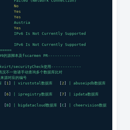
Failed
(Network
Connection)
No
Yes
Yes
Austria
Yes
IPv6
Is
Not
Currently
Supported
IPv6
Is
Not
Currently
Supported
=====
999的源脚本及fscarmen
PR--------------
virt/securityCheck使用-------------
际情况不一致请手动查询多个数据库比对
库来源对应的编号
库
 [
1
] 
|
virustotal数据库
   [
2
] 
|
abuseipdb数据库
  [
6
] 
|
ipregistry数据库
   [
7
] 
|
ipdata数据库
  [
B
] 
|
bigdatacloud数据库
 [
C
] 
|
cheervision数据