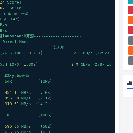
24 
Scores
071
Scores
monbench开源-----------------------
s
@
5sec)
B/s
B/s
lemonbench开源--------------------
,
Direct
Mode)
读速度
(2635
IOPS,
9.
71s)
52.9
MB/s
(12923
554
IOPS,
1.
80s)
2.9
GB/s
(2787
IO
--感谢yabs开源----------------------
|
64k
(IOPS)
|
----
----
|
454.11
MB/s
(7.0k)
|
456.50
MB/s
(7.1k)
|
910.61
MB/s
(14.2k)
|
|
1m
(IOPS)
|
----
----
|
596.05
MB/s
(582)
|
635.75
MB/s
(620)