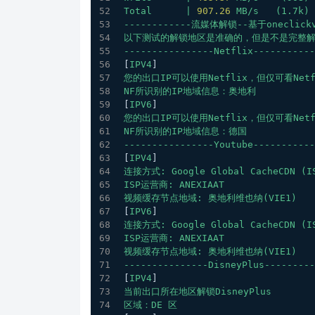
Total
|
907.26
MB/s
(1.7k)
------------流媒体解锁--基于oneclickvi
以下测试的解锁地区是准确的，但是不是完整
----------------Netflix-----------
[
IPV4
]
您的出口IP可以使用Netflix，但仅可看Net
NF所识别的IP地域信息：奥地利
[
IPV6
]
您的出口IP可以使用Netflix，但仅可看Net
NF所识别的IP地域信息：德国
----------------Youtube-----------
[
IPV4
]
连接方式:
Google
Global
CacheCDN
(I
ISP运营商:
ANEXIAAT
视频缓存节点地域:
奥地利维也纳(VIE1)
[
IPV6
]
连接方式:
Google
Global
CacheCDN
(I
ISP运营商:
ANEXIAAT
视频缓存节点地域:
奥地利维也纳(VIE1)
---------------DisneyPlus---------
[
IPV4
]
当前出口所在地区解锁DisneyPlus
区域：DE
区