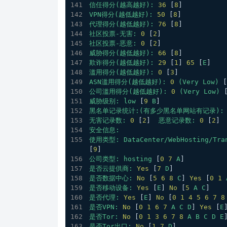
信任得分(越高越好):
36
 [
8
] 
VPN得分(越低越好):
50
 [
8
] 
代理得分(越低越好):
76
 [
8
] 
社区投票-无害:
0
 [
2
] 
社区投票-恶意:
0
 [
2
] 
威胁得分(越低越好):
66
 [
8
]
欺诈得分(越低越好):
29
 [
1
] 
65
 [
E
]
滥用得分(越低越好):
0
 [
3
] 
ASN滥用得分(越低越好):
0
(Very
Low)
 [
公司滥用得分(越低越好):
0
(Very
Low)
 
威胁级别:
low
 [
9
B
]
黑名单记录统计:(有多少黑名单网站有记录):
无害记录数:
0
 [
2
]  
恶意记录数:
0
 [
2
] 
安全信息:
使用类型:
DataCenter/WebHosting/Tra
[
9
]
公司类型:
hosting
 [
0
7
A
] 
是否云提供商:
Yes
 [
7
D
] 
是否数据中心:
No
 [
5
6
8
C
] 
Yes
 [
0
1
是否移动设备:
Yes
 [
E
] 
No
 [
5
A
C
]
是否代理:
Yes
 [
E
] 
No
 [
0
1
4
5
6
7
8
是否VPN:
No
 [
0
1
6
7
A
C
D
] 
Yes
 [
E
是否Tor:
No
 [
0
1
3
6
7
8
A
B
C
D
E
是否Tor出口:
No
 [
1
7
D
] 