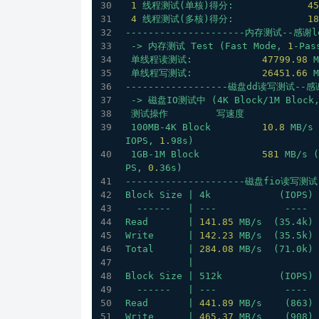
1
线程测试(单核)得分:
45
4
线程测试(多核)得分:
18
---------------------内存测试--感谢le
->
内存测试
Test
(Fast
Mode,
1
-Pas
单线程读测试:
47799.98
M
单线程写测试:
26451.66
M
------------------磁盘dd读写测试--感谢
->
磁盘IO测试中
(4K
Block/1M
Block
测试操作
写速度
100MB-4K
Block
10.8
MB/s
IOPS,
1.
98s)
1GB-1M
Block
581
MB/s
(
PS,
0.
36s)
---------------------磁盘fio读写测试
Block
Size
|
4k
(IOPS)
------
|
---
----
Read
|
141.85
MB/s
(35.4k)
Write
|
142.23
MB/s
(35.5k)
Total
|
284.08
MB/s
(71.0k)
|
Block
Size
|
512k
(IOPS)
------
|
---
----
Read
|
441.89
MB/s
(863)
Write
|
465.37
MB/s
(908)