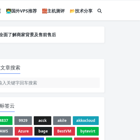
页
👨‍💻国外VPS推荐
🧱主机测评
📂技术分享
您全面了解商家背景及售前售后
您全面了解商家背景及售前售后
您全面了解商家背景及售前售后
文章搜索
标签云
4837
9929
acck
akile
akkocloud
AWS
Azure
bage
BestVM
bytevirt