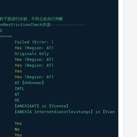
us上面和下面进行比较，不同之处自行判断
RestrictionCheck开源--------------
出
=====
Failed
(Error:
)
Yes
(Region:
AT)
Originals
Only
Yes
(Region:
AT)
Yes
(Region:
AT)
Yes
Yes
(Region:
AT)
AT
 [
Unknown
]
INTL
AT
DE
				[
ANEXIAAT
] 
in
 [
Vienna
]
			[
ANEXIA
Internetdienstleistungs
] 
in
 [
Vien
Yes
No
Yes