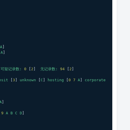
A
] 
[
A
] 
 
可疑记录数:
0
 [
2
]  
无记录数:
94
 [
2
]  
nsit
 [
3
] 
unknown
 [
C
] 
hosting
 [
0
7
A
] 
corporate
A
]
9
A
B
C
D
]
]
] 