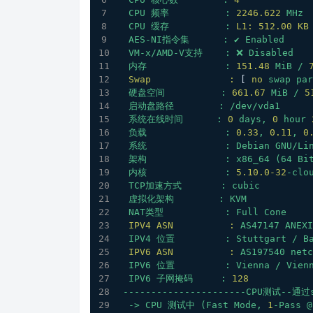
CPU
频率
:
2246.622 
MHz
CPU
缓存
:
L1: 512.00 KB
AES-NI指令集
:
✔
Enabled
VM-x/AMD-V支持
:
❌
Disabled
内存
:
151.48
MiB
/
Swap              :
 [ 
no
swap
par
硬盘空间
:
661.67
MiB
/
5
启动盘路径
:
/dev/vda1
系统在线时间
:
0
days,
0
hour
负载
:
0.33
,
0.11
,
0
系统
:
Debian
GNU/Li
架构
:
x86_64
(64
Bi
内核
:
5.10
.0
-32
-clo
TCP加速方式
:
cubic
虚拟化架构
:
KVM
NAT类型
:
Full
Cone
IPV4 ASN          :
AS47147
ANEXI
IPV4
位置
:
Stuttgart
/
B
IPV6 ASN          :
AS197540
netc
IPV6
位置
:
Vienna
/
Vien
IPV6
子网掩码
:
128
----------------------CPU测试--通过s
->
CPU
测试中
(Fast
Mode,
1
-Pass
@