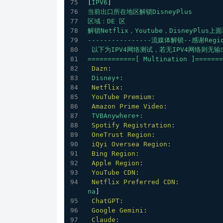
[
IPV6
]
当前出口所在地区解锁DisneyPlus
区域：DE
区
解锁Netflix，Youtube，DisneyPl
----------------流媒体解锁--感谢Region
以下为IPV4网络测试，若无IPV4网络则无输
============[
Multination
]=======
Dazn:
Disney+:
Netflix:
YouTube Premium:
Amazon Prime Video:
TVBAnywhere+:
Spotify Registration:
OneTrust Region:
iQyi Oversea Region:
Bing Region:
Apple Region:
YouTube CDN:
Netflix Preferred CDN:
na
]
ChatGPT:
Google Gemini:
Claude: