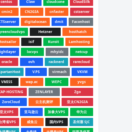
centos
Claw
cloudcone
CloudSilk
cmin2
CN2GIA
cnfaster
cstserver
CTSserver
digitalocean
dmit
Faconhost
greencloudvps
Hetzner
hosthatch
Hostsailor
isif
Kuroit
Lamhosting
lightlayer
locvps
mhyidc
netcup
oracle
ovh
racknerd
rarecloud
SpartanHost
V.PS
virmach
VKVM
VMISS
wap.ac
WEPC
yvgs
ZAP-HOSTING
ZENLAYER
Zgo
ZoroCloud
云主机测评
亚太CN2GIA
亚太VPS
亚马逊云
加拿大VPS
华为云
台湾省VPS
咸鱼云
国内VPS
圣何塞 SJC
大流量VPS
大盘鸡
大硬盘VPS
巴西圣保罗