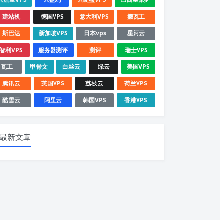
建站机
德国VPS
意大利VPS
搬瓦工
斯巴达
新加坡VPS
日本vps
星河云
智利VPS
服务器测评
测评
瑞士VPS
瓦工
甲骨文
白丝云
绿云
美国VPS
腾讯云
英国VPS
荔枝云
荷兰VPS
酷雪云
阿里云
韩国VPS
香港VPS
最新文章