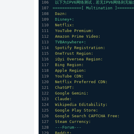
以下为IPV6网络测试，若无IPV6网络则无输
============[
Multination
]=======
Dazn:
Disney+:
Netflix:
YouTube Premium:
Amazon Prime Video:
TVBAnywhere+:
Spotify Registration:
OneTrust Region:
iQyi Oversea Region:
Bing Region:
Apple Region:
YouTube CDN:
Netflix Preferred CDN:
ChatGPT:
Google Gemini:
Claude:
Wikipedia Editability:
Google Play Store:
Google Search CAPTCHA Free:
Steam Currency:
---Forum---
Reddit: