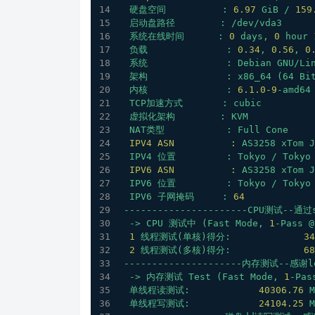
硬盘空间
:
6.97
GiB
/
159
启动盘路径
:
/dev/vda3
系统在线时间
:
0
days,
0
hour
负载
:
0.34
,
0.56
,
0
系统
:
Debian
GNU/Li
架构
:
x86_64
(64
Bi
内核
:
6.1
.0
-9
-amd64
TCP加速方式
:
cubic
虚拟化架构
:
KVM
NAT类型
:
Full
Cone
IPV4 ASN          :
AS3258
xTom
J
IPV4
位置
:
Tokyo
/
Tokyo
IPV6 ASN          :
AS3258
xTom
J
IPV6
位置
:
Tokyo
/
Tokyo
IPV6
子网掩码
:
64
----------------------CPU测试--通过s
->
CPU
测试中
(Fast
Mode,
1
-Pass
@
1
线程测试(单核)得分:
34
2
线程测试(多核)得分:
68
---------------------内存测试--感谢le
->
内存测试
Test
(Fast
Mode,
1
-Pas
单线程读测试:
40306.76
M
单线程写测试:
24104.25
M