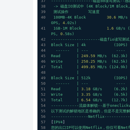
------------------磁盘dd读写测试--感谢
->
磁盘IO测试中
(4K
Block/1M
Block
测试操作
写速度
100MB-4K
Block
30.6
MB/s
OPS,
4.
02s)
1GB-1M
Block
1.6
GB/s
(
PS,
0.
58s)
---------------------磁盘fio读写测试
Block
Size
|
4k
(IOPS)
------
|
---
----
Read
|
249.59
MB/s
(62.3k)
Write
|
250.25
MB/s
(62.5k)
Total
|
499.85
MB/s
(124.9k)
|
Block
Size
|
512k
(IOPS)
------
|
---
----
Read
|
3.18
GB/s
(6.2k)
Write
|
3.35
GB/s
(6.5k)
Total
|
6.54
GB/s
(12.7k)
------------流媒体解锁--基于oneclickvi
以下测试的解锁地区是准确的，但是不是完整
----------------Netflix-----------
[
IPV4
]
您的出口IP可以使用Netflix，但仅可看Net