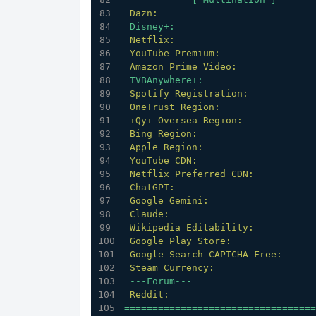
Dazn:
Disney+:
Netflix:
YouTube Premium:
Amazon Prime Video:
TVBAnywhere+:
Spotify Registration:
OneTrust Region:
iQyi Oversea Region:
Bing Region:
Apple Region:
YouTube CDN:
Netflix Preferred CDN:
ChatGPT:
Google Gemini:
Claude:
Wikipedia Editability:
Google Play Store:
Google Search CAPTCHA Free:
Steam Currency:
---Forum---
Reddit:
==================================