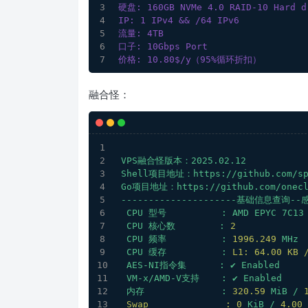
硬盘: 160GB NVMe 4.0 RAID-10 Hard d
IP: 1 IPv4 && /64 IPv6
流量: 4TB
口子: 10Gbps Port
价格: 10.80$/y（95%循环折扣）
融合怪：
VPS融合怪版本：2025.02.12
Shell项目地址：https://github.com/sp
Go项目地址：https://github.com/onecl
---------------------基础信息查询--
CPU
型号
:
AMD
EPYC
7C13
CPU
核心数
:
2
CPU
频率
:
1996.249 
MHz
CPU
缓存
:
L1: 64.00 KB 
AES-NI指令集
:
✔
Enabled
VM-x/AMD-V支持
:
✔
Enabled
内存
:
320.59
MiB
/
Swap              :
0
KiB
/
4.00