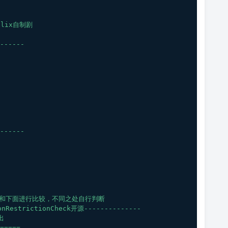
flix自制剧
------
------
us上面和下面进行比较，不同之处自行判断
RestrictionCheck开源--------------
出
=====