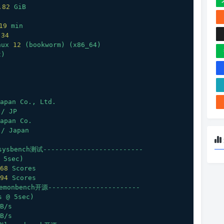
.82
GiB
19
min
.34
nux
12
(bookworm)
(x86_64)
t)
apan
Co.,
Ltd.
/
JP
apan
Co.
/
Japan
ysbench测试-------------------------
5sec)
68 
Scores
94 
Scores
monbench开源-----------------------
s
@
5sec)
B/s
B/s