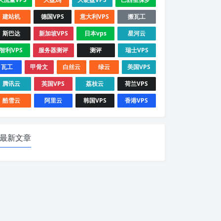
建站机
德国VPS
意大利VPS
搬瓦工
斯巴达
新加坡VPS
日本vps
星河云
智利VPS
服务器测评
测评
瑞士VPS
瓦工
甲骨文
白丝云
绿云
美国VPS
腾讯云
英国VPS
荔枝云
荷兰VPS
酷雪云
阿里云
韩国VPS
香港VPS
最新文章