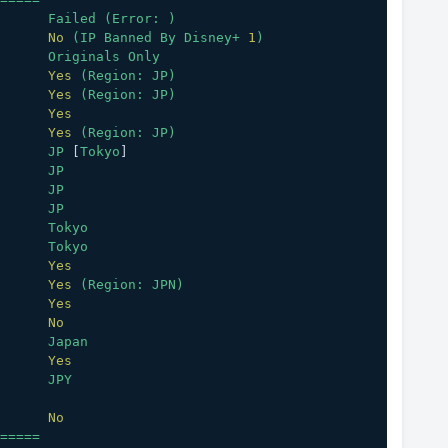
Failed
(Error:
)
No
(IP
Banned
By
Disney+
1
)
Originals
Only
Yes
(Region:
JP)
Yes
(Region:
JP)
Yes
Yes
(Region:
JP)
JP
 [
Tokyo
]
JP
JP
JP
Tokyo
Tokyo
Yes
Yes
(Region:
JPN)
Yes
No
Japan
Yes
JPY
No
=====