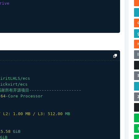
rive
iritLHLS/ecs
ickvirt/ecs
感谢所有开源项目---------------------
64
-Core
Processor
/ L2: 1.00 MB / L3:
512.00
MB
15.58
GiB
GiB