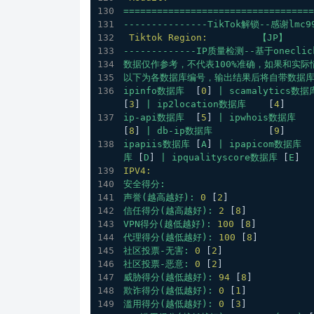
==================================
---------------TikTok解锁--感谢lmc
Tiktok Region:
【JP】
-------------IP质量检测--基于oneclick
数据仅作参考，不代表100%准确，如果和实
以下为各数据库编号，输出结果后将自带数据
ipinfo数据库
  [
0
] 
|
scamalytics数据
[
3
] 
|
ip2location数据库
    [
4
]
ip-api数据库
  [
5
] 
|
ipwhois数据库
   
[
8
] 
|
db-ip数据库
          [
9
]
ipapiis数据库
 [
A
] 
|
ipapicom数据库
  
库
 [
D
] 
|
ipqualityscore数据库
 [
E
]
IPV4:
安全得分:
声誉(越高越好):
0
 [
2
] 
信任得分(越高越好):
2
 [
8
]
VPN得分(越低越好):
100
 [
8
] 
代理得分(越低越好):
100
 [
8
] 
社区投票-无害:
0
 [
2
] 
社区投票-恶意:
0
 [
2
] 
威胁得分(越低越好):
94
 [
8
] 
欺诈得分(越低越好):
0
 [
1
] 
滥用得分(越低越好):
0
 [
3
] 