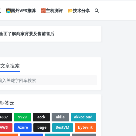
页
👨‍💻国外VPS推荐
🧱主机测评
📂技术分享
您全面了解商家背景及售前售后
您全面了解商家背景及售前售后
您全面了解商家背景及售前售后
文章搜索
标签云
4837
9929
acck
akile
akkocloud
AWS
Azure
bage
BestVM
bytevirt